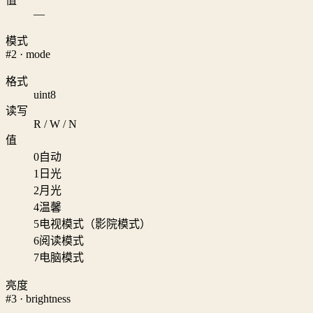
值
—
模式
#2 · mode
格式
uint8
读写
R / W / N
值
0
自动
1
日光
2
月光
4
温馨
5
电视模式（影院模式）
6
阅读模式
7
电脑模式
亮度
#3 · brightness