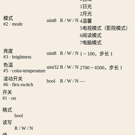
1
日光
2
月光
模式
uint8
R / W / N
4
温馨
#2 · mode
5
电视模式（影院模式）
6
阅读模式
7
电脑模式
亮度
uint8
R / W / N
1 ~ 100，步长 1
#3 · brightness
色温
uint32
R / W / N
2700 ~ 6500，步长 1
#5 · color-temperature
凌动开关
bool
R / W / N
—
#6 · flex-switch
开关
#1 · on
格式
bool
读写
R / W / N