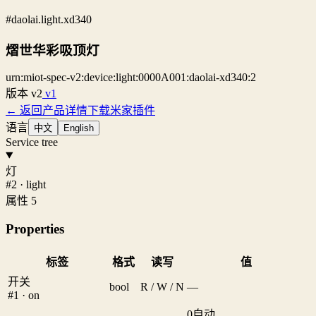
#daolai.light.xd340
熠世华彩吸顶灯
urn:miot-spec-v2:device:light:0000A001:daolai-xd340:2
版本
v2
v1
← 返回产品详情
下载米家插件
语言
中文
English
Service tree
灯
#2 · light
属性 5
Properties
标签
格式
读写
值
开关
bool
R / W / N
—
#1 · on
0
自动