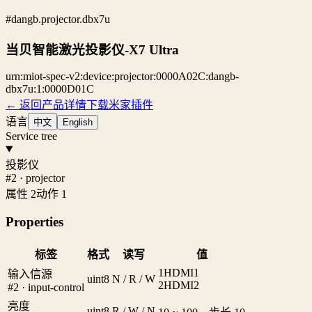
#dangb.projector.dbx7u
当贝智能激光投影仪-X7 Ultra
urn:miot-spec-v2:device:projector:0000A02C:dangb-
dbx7u:1:0000D01C
← 返回产品详情
下载米家插件
语言
中文
English
Service tree
投影仪
#2 · projector
属性 2
动作 1
Properties
标签
格式
读写
值
1
HDMI1
输入信源
uint8
N / R / W
2
HDMI2
#2 · input-control
亮度
uint8
R / W / N