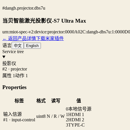
#dangb.projector.dbs7u
当贝智能激光投影仪-S7 Ultra Max
urn:miot-spec-v2:device:projector:0000A02C:dangb-dbs7u:1:0000D
← 返回产品详情
下载米家插件
语言
中文
English
Service tree
投影仪
#2 · projector
属性 1
动作 1
Properties
标签
格式
读写
值
0
本地信号源
输入信源
1
HDMI 1
uint8
N / R / W
#1 · input-control
2
HDMI 2
3
TYPE-C