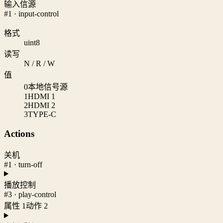
输入信源
#1 · input-control
格式
uint8
读写
N / R / W
值
0
本地信号源
1
HDMI 1
2
HDMI 2
3
TYPE-C
Actions
关机
#1 · turn-off
播放控制
#3 · play-control
属性 1
动作 2