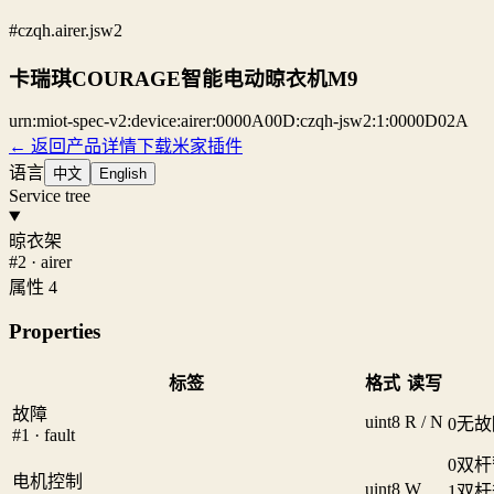
#czqh.airer.jsw2
卡瑞琪COURAGE智能电动晾衣机M9
urn:miot-spec-v2:device:airer:0000A00D:czqh-jsw2:1:0000D02A
← 返回产品详情
下载米家插件
语言
中文
English
Service tree
晾衣架
#2 · airer
属性 4
Properties
标签
格式
读写
故障
uint8
R / N
0
无故
#1 · fault
0
双杆
电机控制
uint8
W
1
双杆