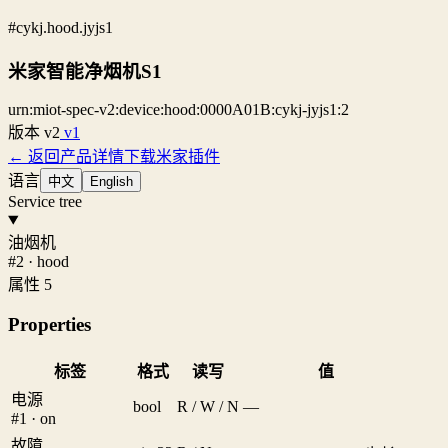
#cykj.hood.jyjs1
米家智能净烟机S1
urn:miot-spec-v2:device:hood:0000A01B:cykj-jyjs1:2
版本
v2
v1
← 返回产品详情
下载米家插件
语言
中文
English
Service tree
油烟机
#2 · hood
属性 5
Properties
标签
格式
读写
值
电源
bool
R / W / N
—
#1 · on
故障