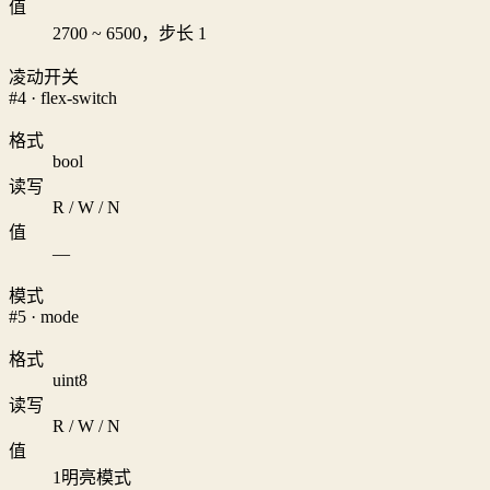
值
2700 ~ 6500，步长 1
凌动开关
#4 · flex-switch
格式
bool
读写
R / W / N
值
—
模式
#5 · mode
格式
uint8
读写
R / W / N
值
1
明亮模式