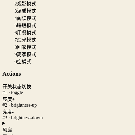
2
观影模式
3
温馨模式
4
阅读模式
5
睡眠模式
6
用餐模式
7
烛光模式
8
回家模式
9
离家模式
0
空模式
Actions
开关状态切换
#1 · toggle
亮度+
#2 · brightness-up
亮度-
#3 · brightness-down
风扇