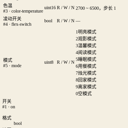
色温
uint16
R / W / N
2700 ~ 6500，步长 1
#3 · color-temperature
凌动开关
bool
R / W / N
—
#4 · flex-switch
1
明亮模式
2
观影模式
3
温馨模式
4
阅读模式
5
睡眠模式
模式
uint8
R / W / N
#5 · mode
6
用餐模式
7
烛光模式
8
回家模式
9
离家模式
0
空模式
开关
#1 · on
格式
bool