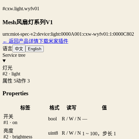
#cxw.light.wyfv01
Mesh风扇灯系列V1
urn:miot-spec-v2:device:light:0000A001:cxw-wyfv01:1:0000C802
← 返回产品详情
下载米家插件
语言
中文
English
Service tree
灯光
#2 · light
属性 5
动作 3
Properties
标签
格式
读写
值
开关
bool
R / W / N
—
#1 · on
亮度
uint8
R / W / N
1 ~ 100，步长 1
#2 · brightness