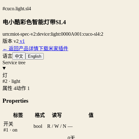
#cuco.light.sl4
电小酷彩色智能灯带SL4
urn:miot-spec-v2:device:light:0000A001:cuco-sl4:2
版本
v2
v1
← 返回产品详情
下载米家插件
语言
中文
English
Service tree
灯
#2 · light
属性 4
动作 1
Properties
标签
格式
读写
值
开关
bool
R / W / N
—
#1 · on
0
无