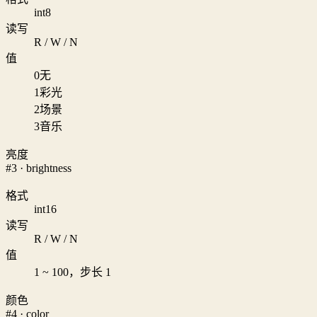
int8
读写
R / W / N
值
0
无
1
彩光
2
场景
3
音乐
亮度
#3 · brightness
格式
int16
读写
R / W / N
值
1 ~ 100，步长 1
颜色
#4 · color