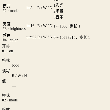
1
彩光
模式
int8
R / W / N
#2 · mode
2
场景
3
音乐
亮度
int16
R / W / N
1 ~ 100，步长 1
#3 · brightness
颜色
uint32
R / W / N
0 ~ 16777215，步长 1
#4 · color
开关
#1 · on
格式
bool
读写
R / W / N
值
—
模式
#2 · mode
格式