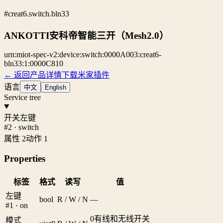
#creat6.switch.bln33
ANKOTTI安科帝智能三开（Mesh2.0）
urn:miot-spec-v2:device:switch:0000A003:creat6-
bln33:1:0000C810
← 返回产品详情
下载米家插件
语言
中文
English
Service tree
开关左键
#2 · switch
属性 2
动作 1
Properties
标签
格式
读写
值
左键
bool
R / W / N
—
#1 · on
0
有线和无线开关
模式