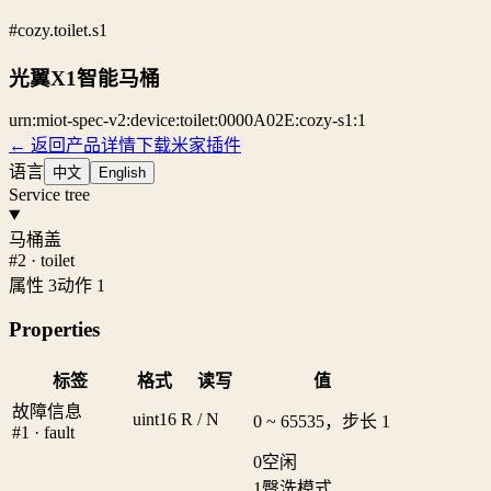
#cozy.toilet.s1
光翼X1智能马桶
urn:miot-spec-v2:device:toilet:0000A02E:cozy-s1:1
← 返回产品详情
下载米家插件
语言
中文
English
Service tree
马桶盖
#2 · toilet
属性 3
动作 1
Properties
标签
格式
读写
值
故障信息
uint16
R / N
0 ~ 65535，步长 1
#1 · fault
0
空闲
1
臀洗模式