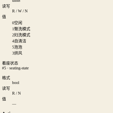
uint8
读写
R / W / N
值
0
空闲
1
臀洗模式
2
妇洗模式
4
自清洁
5
泡泡
3
烘风
着座状态
#5 · seating-state
格式
bool
读写
R / N
值
—