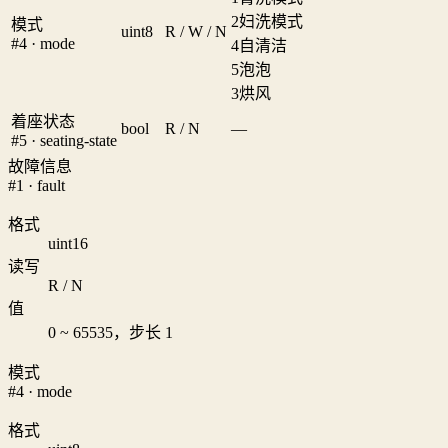
2
妇洗模式
模式
uint8
R / W / N
#4 · mode
4
自清洁
5
泡泡
3
烘风
着座状态
bool
R / N
—
#5 · seating-state
故障信息
#1 · fault
格式
uint16
读写
R / N
值
0 ~ 65535，步长 1
模式
#4 · mode
格式