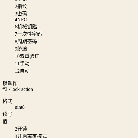
2
指纹
3
密码
4
NFC
6
机械钥匙
7
一次性密码
8
周期密码
9
胁迫
10
双重验证
11
手动
12
自动
锁动作
#3 · lock-action
格式
uint8
读写
值
2
开锁
3
开启离家模式