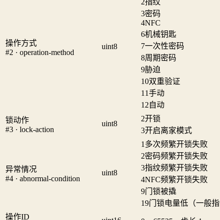
2
指纹
3
密码
4
NFC
6
机械钥匙
操作方式
7
一次性密码
uint8
#2 · operation-method
8
周期密码
9
胁迫
10
双重验证
11
手动
12
自动
2
开锁
锁动作
uint8
#3 · lock-action
3
开启离家模式
1
多次频繁开锁失败
2
密码频繁开锁失败
3
指纹频繁开锁失败
异常情况
uint8
#4 · abnormal-condition
4
NFC频繁开锁失败
9
门锁被撬
19
门锁电量低（一般指
操作ID