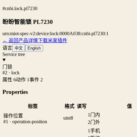
#cnbi.lock.pl7230
盼盼智能锁 PL7230
urn:miot-spec-v2:device:lock:0000A038:cnbi-pl7230:1
← 返回产品详情
下载米家插件
语言
中文
English
Service tree
门锁
#2 · lock
属性 6
动作 1
事件 2
Properties
标签
格式
读写
值
1
门内
操作位置
uint8
#1 · operation-position
2
门外
1
手机