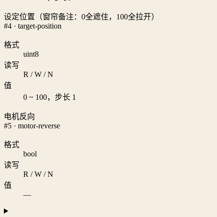
设定位置（窗帘备注：0全遮住，100全拉开）
#4 · target-position
格式
uint8
读写
R / W / N
值
0 ~ 100，步长 1
电机反向
#5 · motor-reverse
格式
bool
读写
R / W / N
值
—