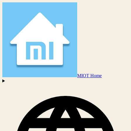
MIOT Home