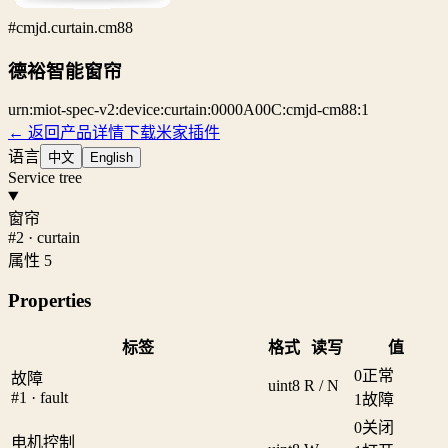
#cmjd.curtain.cm88
德裕智能窗帘
urn:miot-spec-v2:device:curtain:0000A00C:cmjd-cm88:1
← 返回产品详情
下载米家插件
语言
中文
English
Service tree
窗帘
#2 · curtain
属性 5
Properties
标签
格式
读写
值
0
正常
故障
uint8
R / N
#1 · fault
1
故障
0
关闭
电机控制