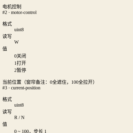
电机控制
#2 · motor-control
格式
uint8
读写
W
值
0
关闭
1
打开
2
暂停
当前位置（窗帘备注：0全遮住，100全拉开）
#3 · current-position
格式
uint8
读写
R / N
值
0 ~ 100，步长 1