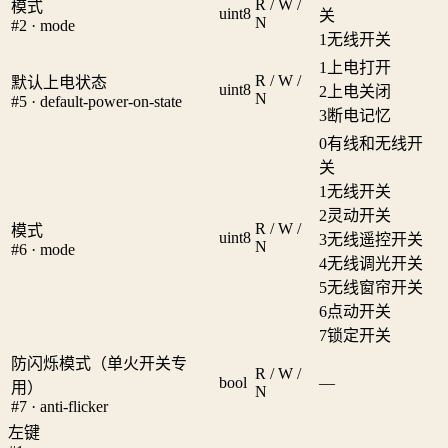
R / W /
模式
uint8
关
N
#2 · mode
1
无线开关
1
上电打开
R / W /
默认上电状态
uint8
2
上电关闭
N
#5 · default-power-on-state
3
断电记忆
0
有线和无线开
关
1
无线开关
2
灵动开关
R / W /
模式
uint8
3
无线遥控开关
N
#6 · mode
4
无线调光开关
5
无线窗帘开关
6
点动开关
7
锁定开关
防闪烁模式（单火开关专
R / W /
bool
—
用）
N
#7 · anti-flicker
左键