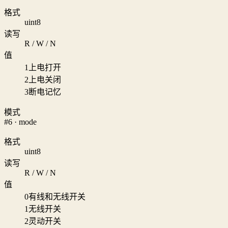
格式
uint8
读写
R / W / N
值
1
上电打开
2
上电关闭
3
断电记忆
模式
#6 · mode
格式
uint8
读写
R / W / N
值
0
有线和无线开关
1
无线开关
2
灵动开关