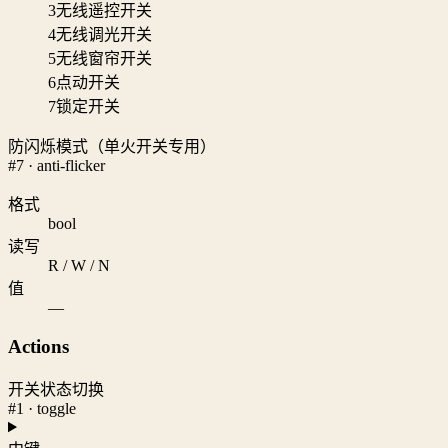
3
无线遥控开关
4
无线调光开关
5
无线窗帘开关
6
点动开关
7
锁定开关
防闪烁模式（单火开关专用）
#7 · anti-flicker
格式
bool
读写
R / W / N
值
—
Actions
开关状态切换
#1 · toggle