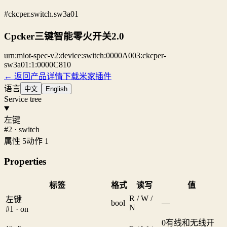
#ckcper.switch.sw3a01
Cpcker三键智能零火开关2.0
urn:miot-spec-v2:device:switch:0000A003:ckcper-
sw3a01:1:0000C810
← 返回产品详情
下载米家插件
语言
中文
English
Service tree
左键
#2 · switch
属性 5
动作 1
Properties
标签
格式
读写
值
R / W /
左键
bool
—
N
#1 · on
0
有线和无线开