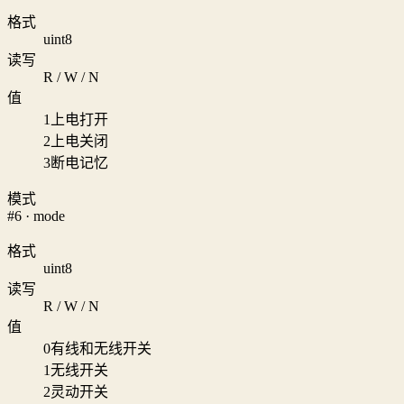
格式
uint8
读写
R / W / N
值
1
上电打开
2
上电关闭
3
断电记忆
模式
#6 · mode
格式
uint8
读写
R / W / N
值
0
有线和无线开关
1
无线开关
2
灵动开关