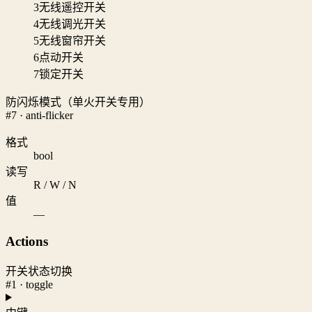
3
无线遥控开关
4
无线调光开关
5
无线窗帘开关
6
点动开关
7
锁定开关
防闪烁模式（单火开关专用）
#7 · anti-flicker
格式
bool
读写
R / W / N
值
—
Actions
开关状态切换
#1 · toggle