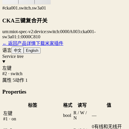
#cka001.switch.sw3a01
CKA三键复合开关
urn:miot-spec-v2:device:switch:0000A003:cka001-
sw3a01:1:0000C810
← 返回产品详情
下载米家插件
语言
中文
English
Service tree
左键
#2 · switch
属性 5
动作 1
Properties
标签
格式
读写
值
R / W /
左键
bool
—
N
#1 · on
0
有线和无线开