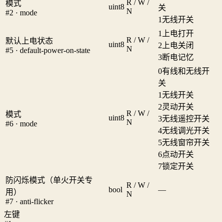
R / W /
模式
uint8
关
N
#2 · mode
1
无线开关
1
上电打开
R / W /
默认上电状态
uint8
2
上电关闭
N
#5 · default-power-on-state
3
断电记忆
0
有线和无线开
关
1
无线开关
2
灵动开关
R / W /
模式
uint8
3
无线遥控开关
N
#6 · mode
4
无线调光开关
5
无线窗帘开关
6
点动开关
7
锁定开关
防闪烁模式（单火开关专
R / W /
bool
—
用）
N
#7 · anti-flicker
左键