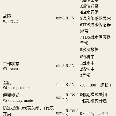
3
通信异常
4
缺水异常
故障
uint8
R / N
5
温度传感器异常
#1 · fault
6
TDS进水传感器
异常
7
TDS出水传感器
异常
8
水浸报警
0
待机中
1
出水中
工作状态
uint8
R / N
#3 · status
2
清洗中
3
异常
温度
float
R / N
-30 ~ 300，步长 1
#4 · temperature
0
假期模式关闭
R / W /
假期模式
uint8
N
#5 · holiday-mode
1
假期模式开启
防冻提醒(0代表关闭，1代表
R / W /
uint8
0 ~ 255，步长 1
开启)
N