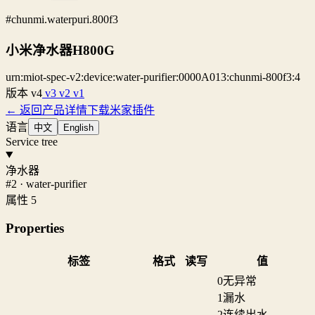
#chunmi.waterpuri.800f3
小米净水器H800G
urn:miot-spec-v2:device:water-purifier:0000A013:chunmi-800f3:4
版本
v4
v3
v2
v1
← 返回产品详情
下载米家插件
语言
中文
English
Service tree
净水器
#2 · water-purifier
属性 5
Properties
标签
格式
读写
值
0
无异常
1
漏水
2
连续出水