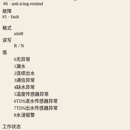
#6 · anti-icing-remind
故障
#1 · fault
格式
uint8
读写
R / N
值
0
无异常
1
漏水
2
连续出水
3
通信异常
4
缺水异常
5
温度传感器异常
6
TDS进水传感器异常
7
TDS出水传感器异常
8
水浸报警
工作状态