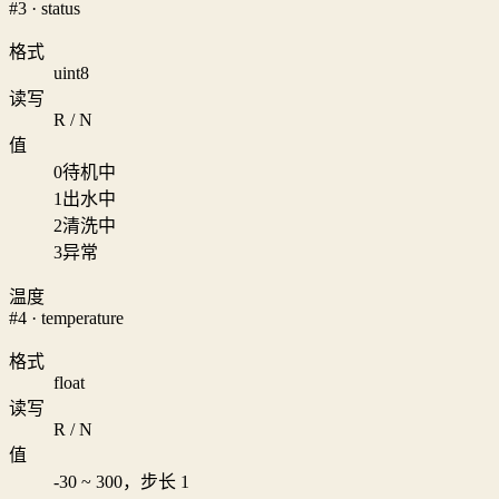
#3 · status
格式
uint8
读写
R / N
值
0
待机中
1
出水中
2
清洗中
3
异常
温度
#4 · temperature
格式
float
读写
R / N
值
-30 ~ 300，步长 1