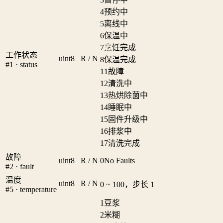
4
预约中
5
离线中
6
保温中
7
烹饪完成
工作状态
uint8
R / N
8
保温完成
#1 · status
11
故障
12
清洗中
13
热烘除菌中
14
睡眠中
15
固件升级中
16
排浆中
17
清洗完成
故障
uint8
R / N
0
No Faults
#2 · fault
温度
uint8
R / N
0 ~ 100，步长 1
#5 · temperature
1
豆浆
2
米糊