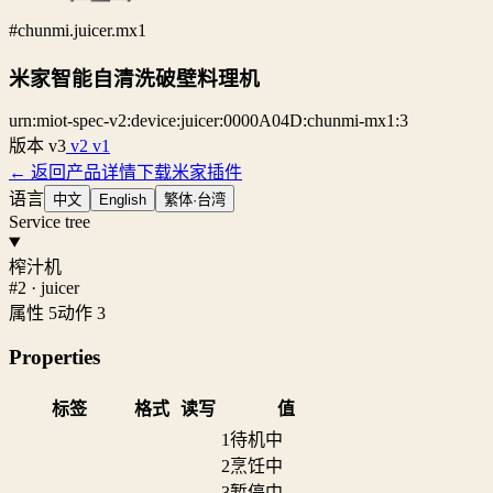
#chunmi.juicer.mx1
米家智能自清洗破壁料理机
urn:miot-spec-v2:device:juicer:0000A04D:chunmi-mx1:3
版本
v3
v2
v1
← 返回产品详情
下载米家插件
语言
中文
English
繁体·台湾
Service tree
榨汁机
#2 · juicer
属性 5
动作 3
Properties
标签
格式
读写
值
1
待机中
2
烹饪中
3
暂停中