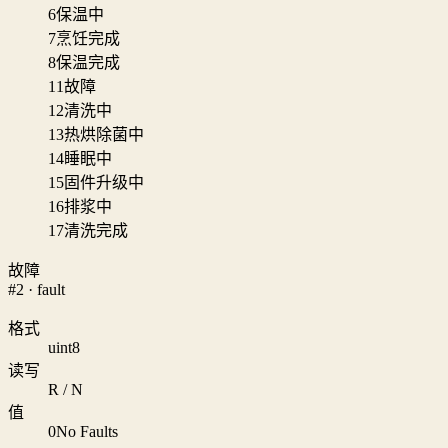
6
保温中
7
烹饪完成
8
保温完成
11
故障
12
清洗中
13
热烘除菌中
14
睡眠中
15
固件升级中
16
排浆中
17
清洗完成
故障
#2 · fault
格式
uint8
读写
R / N
值
0
No Faults