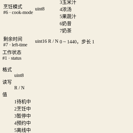
3
玉米汁
烹饪模式
uint8
4
浓汤
#6 · cook-mode
5
果蔬汁
6
奶昔
7
奶茶
剩余时间
uint16
R / N
0 ~ 1440，步长 1
#7 · left-time
工作状态
#1 · status
格式
uint8
读写
R / N
值
1
待机中
2
烹饪中
3
暂停中
4
预约中
5
离线中