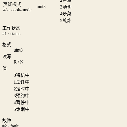
2
蒸煮
烹饪模式
uint8
3
汤粥
#8 · cook-mode
4
炒菜
5
煎炸
工作状态
#1 · status
格式
uint8
读写
R / N
值
0
待机中
1
烹饪中
2
定时中
3
预约中
4
暂停中
5
休眠中
故障
#2 · fault