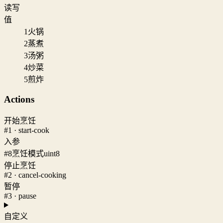
读写
值
1
火锅
2
蒸煮
3
汤粥
4
炒菜
5
煎炸
Actions
开始烹饪
#1 · start-cook
入参
#8
烹饪模式
uint8
停止烹饪
#2 · cancel-cooking
暂停
#3 · pause
自定义