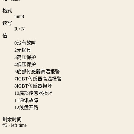
格式
uint8
读写
R / N
值
0
没有故障
2
无锅具
3
高压保护
4
低压保护
5
底部传感器高温报警
7
IGBT传感器高温报警
8
IGBT传感器损坏
10
底部传感器损坏
11
通讯故障
12
线盘开路
剩余时间
#5 · left-time