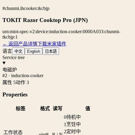
#chunmi.ihcooker.tkcbjp
TOKIT Razor Cooktop Pro (JPN)
urn:miot-spec-v2:device:induction-cooker:0000A033:chunmi-
tkcbjp:1
← 返回产品详情
下载米家插件
语言
中文
English
日本語
Service tree
电磁炉
#2 · induction-cooker
属性 5
动作 3
Properties
标签
格式
读写
值
0
待机中
1
烹饪中
2
定时中
工作状态
uint8
R / N