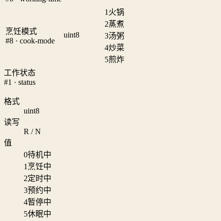
1
火锅
2
蒸煮
烹饪模式
uint8
3
汤粥
#8 · cook-mode
4
炒菜
5
煎炸
工作状态
#1 · status
格式
uint8
读写
R / N
值
0
待机中
1
烹饪中
2
定时中
3
预约中
4
暂停中
5
休眠中