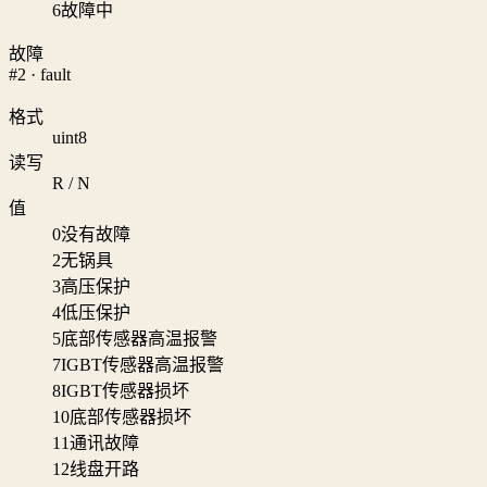
6
故障中
故障
#2 · fault
格式
uint8
读写
R / N
值
0
没有故障
2
无锅具
3
高压保护
4
低压保护
5
底部传感器高温报警
7
IGBT传感器高温报警
8
IGBT传感器损坏
10
底部传感器损坏
11
通讯故障
12
线盘开路