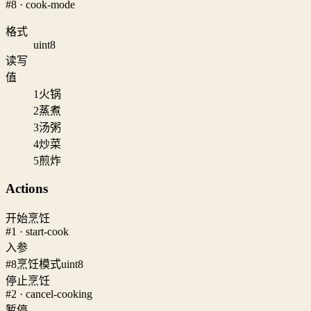
#8 · cook-mode
格式
uint8
读写
值
1
火锅
2
蒸煮
3
汤粥
4
炒菜
5
煎炸
Actions
开始烹饪
#1 · start-cook
入参
#8
烹饪模式
uint8
停止烹饪
#2 · cancel-cooking
暂停