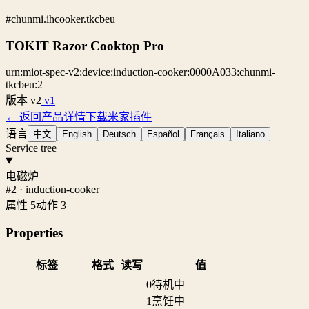
#chunmi.ihcooker.tkcbeu
TOKIT Razor Cooktop Pro
urn:miot-spec-v2:device:induction-cooker:0000A033:chunmi-
tkcbeu:2
版本
v2
v1
← 返回产品详情
下载米家插件
语言
中文
English
Deutsch
Español
Français
Italiano
Service tree
电磁炉
#2 · induction-cooker
属性 5
动作 3
Properties
标签
格式
读写
值
0
待机中
1
烹饪中