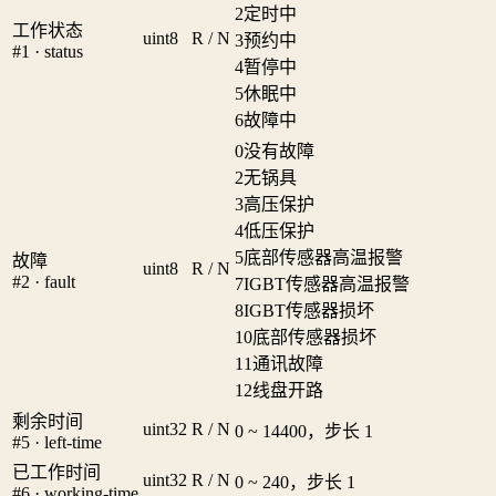
2
定时中
工作状态
uint8
R / N
3
预约中
#1 · status
4
暂停中
5
休眠中
6
故障中
0
没有故障
2
无锅具
3
高压保护
4
低压保护
5
底部传感器高温报警
故障
uint8
R / N
#2 · fault
7
IGBT传感器高温报警
8
IGBT传感器损坏
10
底部传感器损坏
11
通讯故障
12
线盘开路
剩余时间
uint32
R / N
0 ~ 14400，步长 1
#5 · left-time
已工作时间
uint32
R / N
0 ~ 240，步长 1
#6 · working-time