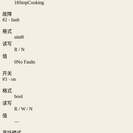
18
StopCooking
故障
#2 · fault
格式
uint8
读写
R / N
值
0
No Faults
开关
#3 · on
格式
bool
读写
R / W / N
值
—
烹饪模式