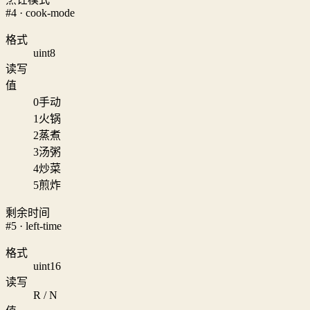
#4 · cook-mode
格式
uint8
读写
值
0
手动
1
火锅
2
蒸煮
3
汤粥
4
炒菜
5
煎炸
剩余时间
#5 · left-time
格式
uint16
读写
R / N