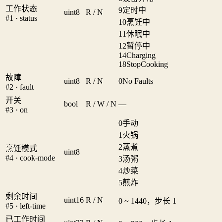
工作状态
9
定时中
uint8
R / N
#1 · status
10
烹饪中
11
休眠中
12
暂停中
14
Charging
18
StopCooking
故障
uint8
R / N
0
No Faults
#2 · fault
开关
bool
R / W / N
—
#3 · on
0
手动
1
火锅
2
蒸煮
烹饪模式
uint8
#4 · cook-mode
3
汤粥
4
炒菜
5
煎炸
剩余时间
uint16
R / N
0 ~ 1440，步长 1
#5 · left-time
已工作时间