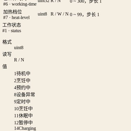
uint32
R / N
0 ~ 300，步长 1
#6 · working-time
加热档位
uint8
R / W / N
0 ~ 99，步长 1
#7 · heat-level
工作状态
#1 · status
格式
uint8
读写
R / N
值
1
待机中
2
烹饪中
4
预约中
8
设备异常
9
定时中
10
烹饪中
11
休眠中
12
暂停中
14
Charging