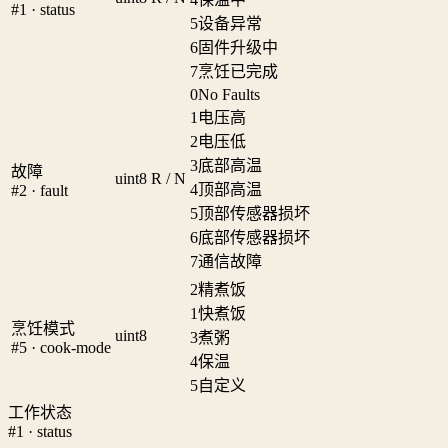
#1 · status
5
设备异常
6
固件升级中
7
烹饪已完成
0
No Faults
1
电压高
2
电压低
3
底部高温
故障
uint8
R / N
4
顶部高温
#2 · fault
5
顶部传感器损坏
6
底部传感器损坏
7
通信故障
2
精煮饭
1
快煮饭
烹饪模式
uint8
3
煮粥
#5 · cook-mode
4
保温
5
自定义
工作状态
#1 · status