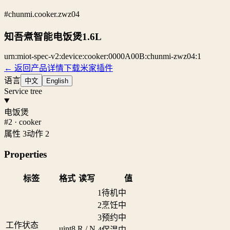
#chunmi.cooker.zwz04
知吾煮智能电饭煲1.6L
urn:miot-spec-v2:device:cooker:0000A00B:chunmi-zwz04:1
← 返回产品详情
下载米家插件
语言
中文
English
Service tree
电饭煲
#2 · cooker
属性 3
动作 2
Properties
标签
格式
读写
值
1
待机中
2
烹饪中
3
预约中
工作状态
uint8
R / N
4
保温中