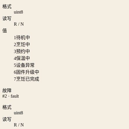
格式
uint8
读写
R / N
值
1
待机中
2
烹饪中
3
预约中
4
保温中
5
设备异常
6
固件升级中
7
烹饪已完成
故障
#2 · fault
格式
uint8
读写
R / N