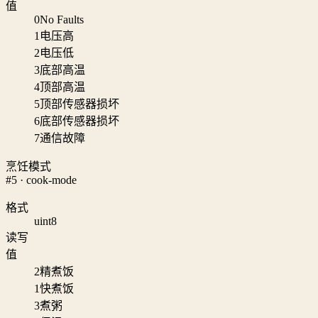
值
0
No Faults
1
电压高
2
电压低
3
底部高温
4
顶部高温
5
顶部传感器损坏
6
底部传感器损坏
7
通信故障
烹饪模式
#5 · cook-mode
格式
uint8
读写
值
2
精煮饭
1
快煮饭
3
煮粥