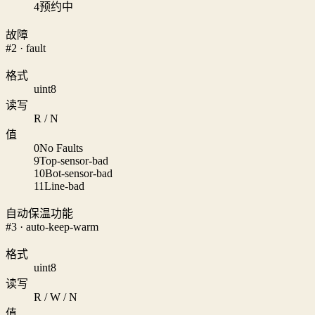
4
预约中
故障
#2 · fault
格式
uint8
读写
R / N
值
0
No Faults
9
Top-sensor-bad
10
Bot-sensor-bad
11
Line-bad
自动保温功能
#3 · auto-keep-warm
格式
uint8
读写
R / W / N
值