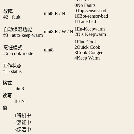
0
No Faults
9
Top-sensor-bad
故障
uint8
R / N
10
Bot-sensor-bad
#2 · fault
11
Line-bad
1
En-Keepwarm
自动保温功能
uint8
R / W / N
2
Dis-Keepwarm
#3 · auto-keep-warm
1
Fine Cook
2
Quick Cook
烹饪模式
uint8
3
Cook Congee
#6 · cook-mode
4
Keep Warm
工作状态
#1 · status
格式
uint8
读写
R / N
值
1
待机中
2
烹饪中
3
保温中