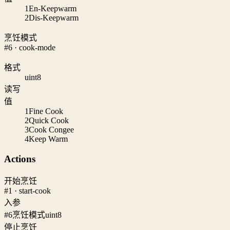
1
En-Keepwarm
2
Dis-Keepwarm
烹饪模式
#6 · cook-mode
格式
uint8
读写
值
1
Fine Cook
2
Quick Cook
3
Cook Congee
4
Keep Warm
Actions
开始烹饪
#1 · start-cook
入参
#6
烹饪模式
uint8
停止烹饪