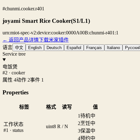
#chunmi.cooker.r401
joyami Smart Rice Cooker(S1/L1)
urn:miot-spec-v2:device:cooker:0000A00B:chunmi-r401:1
← 返回产品详情
下载米家插件
语言
中文
English
Deutsch
Español
Français
Italiano
Русски
Service tree
电饭煲
#2 · cooker
属性 4
动作 2
事件 1
Properties
标签
格式
读写
值
1
待机中
2
烹饪中
工作状态
uint8
R / N
#1 · status
3
保温中
4
预约中