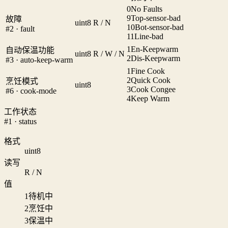
0
No Faults
9
Top-sensor-bad
故障
uint8
R / N
10
Bot-sensor-bad
#2 · fault
11
Line-bad
1
En-Keepwarm
自动保温功能
uint8
R / W / N
2
Dis-Keepwarm
#3 · auto-keep-warm
1
Fine Cook
2
Quick Cook
烹饪模式
uint8
3
Cook Congee
#6 · cook-mode
4
Keep Warm
工作状态
#1 · status
格式
uint8
读写
R / N
值
1
待机中
2
烹饪中
3
保温中