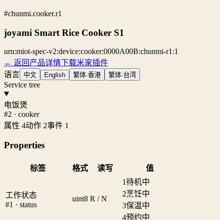
#chunmi.cooker.r1
joyami Smart Rice Cooker S1
urn:miot-spec-v2:device:cooker:0000A00B:chunmi-r1:1
← 返回产品详情
下载米家插件
语言
中文
English
繁体·香港
繁体·台湾
Service tree
电饭煲
#2 · cooker
属性 4
动作 2
事件 1
Properties
标签
格式
读写
值
1
待机中
2
烹饪中
工作状态
uint8
R / N
#1 · status
3
保温中
4
预约中