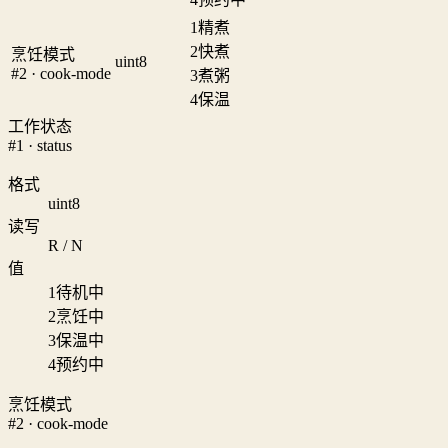
1
精煮
2
快煮
烹饪模式
uint8
#2 · cook-mode
3
煮粥
4
保温
工作状态
#1 · status
格式
uint8
读写
R / N
值
1
待机中
2
烹饪中
3
保温中
4
预约中
烹饪模式
#2 · cook-mode