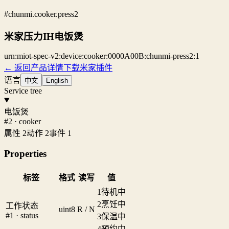
#chunmi.cooker.press2
米家压力IH电饭煲
urn:miot-spec-v2:device:cooker:0000A00B:chunmi-press2:1
← 返回产品详情
下载米家插件
语言
中文
English
Service tree
电饭煲
#2 · cooker
属性 2
动作 2
事件 1
Properties
标签
格式
读写
值
1
待机中
2
烹饪中
工作状态
uint8
R / N
#1 · status
3
保温中
4
预约中