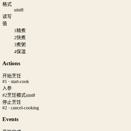
格式
uint8
读写
值
1
精煮
2
快煮
3
煮粥
4
保温
Actions
开始烹饪
#1 · start-cook
入参
#2
烹饪模式
uint8
停止烹饪
#2 · cancel-cooking
Events