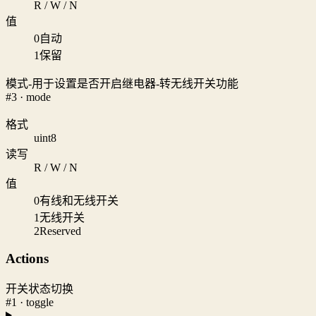
R / W / N
值
0
自动
1
保留
模式-用于设置是否开启继电器-转无线开关功能
#3 · mode
格式
uint8
读写
R / W / N
值
0
有线和无线开关
1
无线开关
2
Reserved
Actions
开关状态切换
#1 · toggle