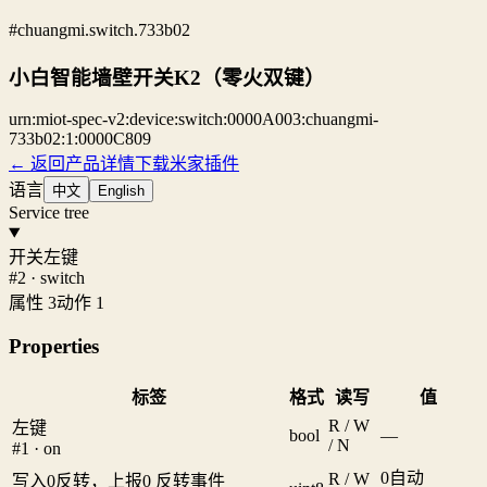
#chuangmi.switch.733b02
小白智能墙壁开关K2（零火双键）
urn:miot-spec-v2:device:switch:0000A003:chuangmi-
733b02:1:0000C809
← 返回产品详情
下载米家插件
语言
中文
English
Service tree
开关左键
#2 · switch
属性 3
动作 1
Properties
标签
格式
读写
值
R / W
左键
bool
—
/ N
#1 · on
0
自动
R / W
写入0反转，上报0 反转事件