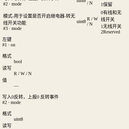
uint8
/ N
#2 · mode
1
保留
0
有线和无
模式-用于设置是否开启继电器-转无
R / W
线开关
uint8
线开关功能
/ N
1
无线开关
#3 · mode
2
Reserved
左键
#1 · on
格式
bool
读写
R / W / N
值
—
写入0反转，上报0 反转事件
#2 · mode
格式
uint8
读写