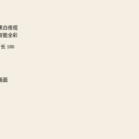
黑白夜视
智能全彩
步长 180
画面