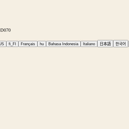
00D070
US
fi_FI
Français
hu
Bahasa Indonesia
Italiano
日本語
한국어