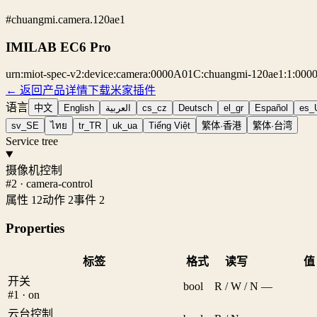
#chuangmi.camera.120ae1
IMILAB EC6 Pro
urn:miot-spec-v2:device:camera:0000A01C:chuangmi-120ae1:1:00
← 返回产品详情
下载米家插件
语言
中文
English
العربية
cs_cz
Deutsch
el_gr
Español
es_
sv_SE
ไทย
tr_TR
uk_ua
Tiếng Việt
繁体·香港
繁体·台湾
Service tree
摄像机控制
#2 · camera-control
属性 12
动作 2
事件 2
Properties
标签
格式
读写
值
开关
bool
R / W / N
—
#1 · on
云台控制