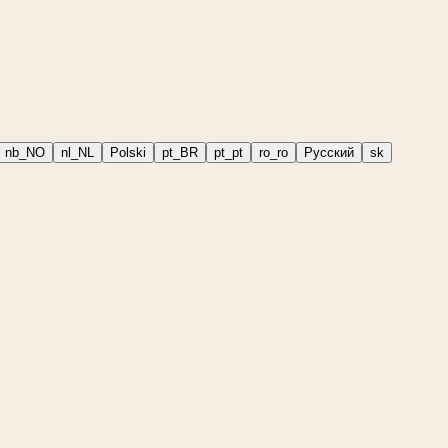
nb_NO
nl_NL
Polski
pt_BR
pt_pt
ro_ro
Русский
sk