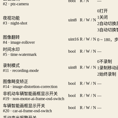
bool
R / N
—
#2 · ptz-camera
0
打开
1
关闭
夜视功能
uint8
R / W / N
#3 · night-shot
2
自动切换
3
自动切换
图像翻转
uint16
R / W / N
0 ~ 180，
#4 · image-rollover
时间水印
bool
R / W / N
—
#5 · time-watermark
0
不录制
录制模式
uint8
R / W / N
1
录制移动
#11 · recording-mode
2
始终录制
图像畸变矫正
bool
R / W / N
—
#14 · image-distortion-correction
非机动车辆智能画框显示开关
bool
R / W / N
—
#19 · non-motor-ai-frame-osd-switch
车辆智能画框显示开关
bool
R / W / N
—
#20 · car-ai-frame-osd-switch
手动声光报警开关