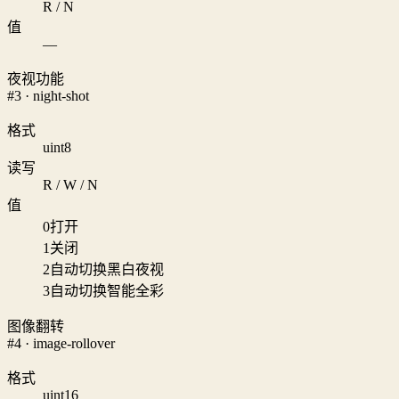
R / N
值
—
夜视功能
#3 · night-shot
格式
uint8
读写
R / W / N
值
0
打开
1
关闭
2
自动切换黑白夜视
3
自动切换智能全彩
图像翻转
#4 · image-rollover
格式
uint16