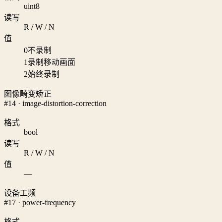
uint8
读写
R / W / N
值
0
不录制
1
录制移动画面
2
始终录制
图像畸变矫正
#14 · image-distortion-correction
格式
bool
读写
R / W / N
值
—
设备工频
#17 · power-frequency
格式