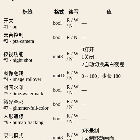
标签
格式
读写
值
R / W
开关
bool
—
/ N
#1 · on
云台控制
bool
R / N
—
#2 · ptz-camera
0
打开
R / W
夜视功能
uint8
1
关闭
/ N
#3 · night-shot
2
自动切换黑白夜视
R / W
图像翻转
uint16
0 ~ 180，步长 180
/ N
#4 · image-rollover
R / W
时间水印
bool
—
/ N
#5 · time-watermark
R / W
微光全彩
bool
—
/ N
#7 · glimmer-full-color
R / W
人形追踪
bool
—
/ N
#9 · human-tracking
0
不录制
R / W
录制模式
uint8
1
录制移动画面