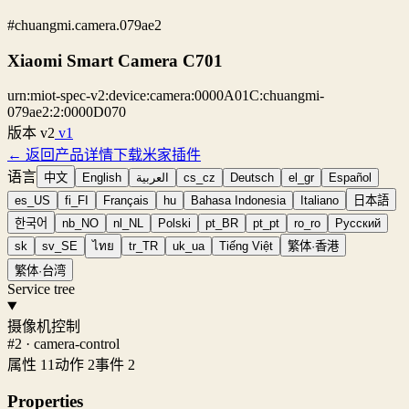
#chuangmi.camera.079ae2
Xiaomi Smart Camera C701
urn:miot-spec-v2:device:camera:0000A01C:chuangmi-
079ae2:2:0000D070
版本
v2
v1
← 返回产品详情
下载米家插件
语言
中文
English
العربية
cs_cz
Deutsch
el_gr
Español
es_US
fi_FI
Français
hu
Bahasa Indonesia
Italiano
日本語
한국어
nb_NO
nl_NL
Polski
pt_BR
pt_pt
ro_ro
Русский
sk
sv_SE
ไทย
tr_TR
uk_ua
Tiếng Việt
繁体·香港
繁体·台湾
Service tree
摄像机控制
#2 · camera-control
属性 11
动作 2
事件 2
Properties