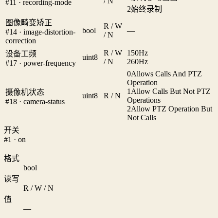
/ N
#11 · recording-mode
2
始终录制
图像畸变矫正
R / W
bool
—
#14 · image-distortion-
/ N
correction
R / W
1
50Hz
设备工频
uint8
/ N
2
60Hz
#17 · power-frequency
0
Allows Calls And PTZ
Operation
1
Allow Calls But Not PTZ
摄像机状态
uint8
R / N
Operations
#18 · camera-status
2
Allow PTZ Operation But
Not Calls
开关
#1 · on
格式
bool
读写
R / W / N
值
—