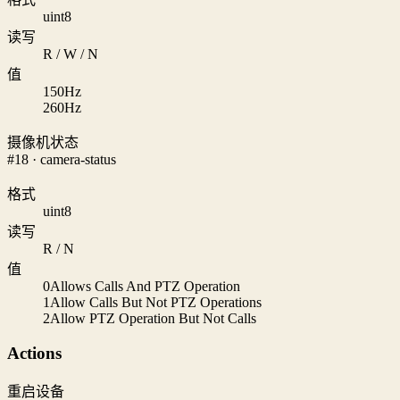
uint8
读写
R / W / N
值
1
50Hz
2
60Hz
摄像机状态
#18 · camera-status
格式
uint8
读写
R / N
值
0
Allows Calls And PTZ Operation
1
Allow Calls But Not PTZ Operations
2
Allow PTZ Operation But Not Calls
Actions
重启设备