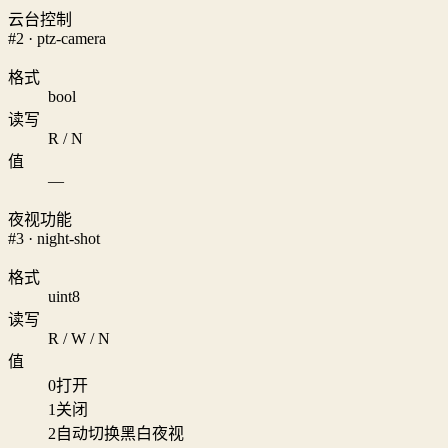
云台控制
#2 · ptz-camera
格式
bool
读写
R / N
值
—
夜视功能
#3 · night-shot
格式
uint8
读写
R / W / N
值
0
打开
1
关闭
2
自动切换黑白夜视