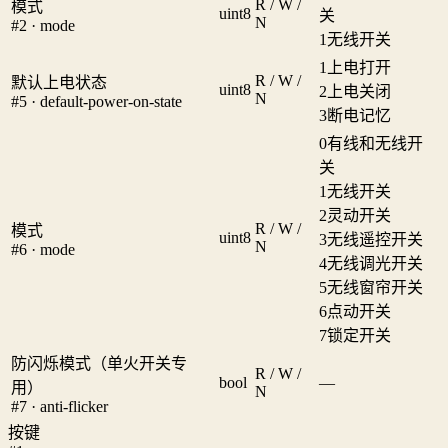
R / W /
模式
uint8
关
N
#2 · mode
1
无线开关
1
上电打开
R / W /
默认上电状态
uint8
2
上电关闭
N
#5 · default-power-on-state
3
断电记忆
0
有线和无线开
关
1
无线开关
2
灵动开关
R / W /
模式
uint8
3
无线遥控开关
N
#6 · mode
4
无线调光开关
5
无线窗帘开关
6
点动开关
7
锁定开关
防闪烁模式（单火开关专
R / W /
bool
—
用）
N
#7 · anti-flicker
按键