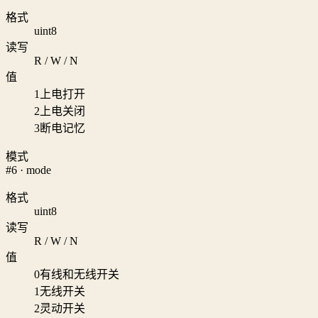
格式
uint8
读写
R / W / N
值
1
上电打开
2
上电关闭
3
断电记忆
模式
#6 · mode
格式
uint8
读写
R / W / N
值
0
有线和无线开关
1
无线开关
2
灵动开关