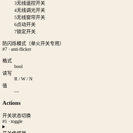
3
无线遥控开关
4
无线调光开关
5
无线窗帘开关
6
点动开关
7
锁定开关
防闪烁模式（单火开关专用）
#7 · anti-flicker
格式
bool
读写
R / W / N
值
—
Actions
开关状态切换
#1 · toggle