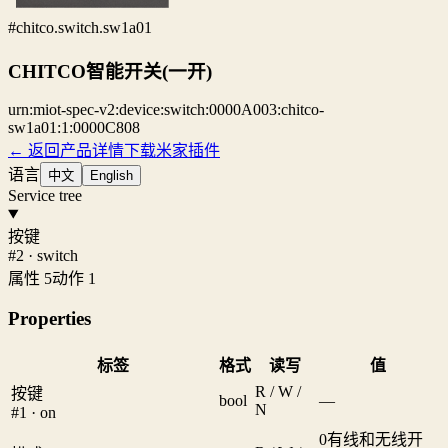
#chitco.switch.sw1a01
CHITCO智能开关(一开)
urn:miot-spec-v2:device:switch:0000A003:chitco-
sw1a01:1:0000C808
← 返回产品详情
下载米家插件
语言
中文
English
Service tree
按键
#2 · switch
属性 5
动作 1
Properties
标签
格式
读写
值
R / W /
按键
bool
—
N
#1 · on
0
有线和无线开