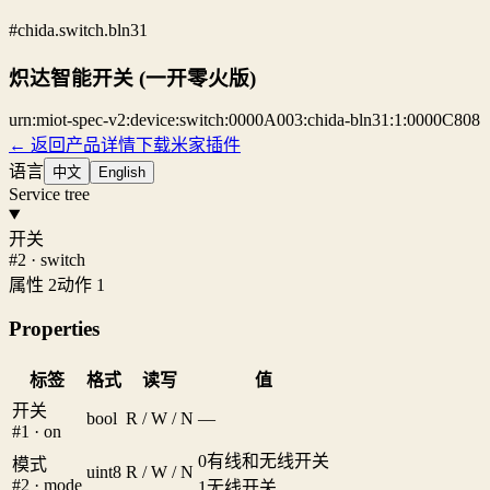
#chida.switch.bln31
炽达智能开关 (一开零火版)
urn:miot-spec-v2:device:switch:0000A003:chida-bln31:1:0000C808
← 返回产品详情
下载米家插件
语言
中文
English
Service tree
开关
#2 · switch
属性 2
动作 1
Properties
标签
格式
读写
值
开关
bool
R / W / N
—
#1 · on
0
有线和无线开关
模式
uint8
R / W / N
#2 · mode
1
无线开关