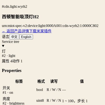
#cdn.light.wyrh2
西顿智能吸顶灯H2
urn:miot-spec-v2:device:light:0000A001:cdn-wyrh2:1:0000C802
← 返回产品详情
下载米家插件
语言
中文
English
Service tree
灯
#2 · light
属性 4
动作 1
Properties
标签
格式
读写
值
开关
bool
R / W / N
—
#1 · on
亮度
uint8
R / W / N
1 ~ 100，步长 1
#2 · brightness