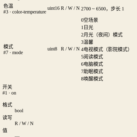
色温
uint16
R / W / N
2700 ~ 6500，步长 1
#3 · color-temperature
0
空场景
1
日光
2
月光（夜间）模式
3
温馨
模式
uint8
R / W / N
4
电视模式（影院模式）
#7 · mode
5
阅读模式
6
电脑模式
7
助眠模式
8
唤醒模式
开关
#1 · on
格式
bool
读写
R / W / N
值
—