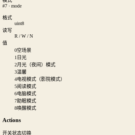
模式
#7 · mode
格式
uint8
读写
R / W / N
值
0
空场景
1
日光
2
月光（夜间）模式
3
温馨
4
电视模式（影院模式）
5
阅读模式
6
电脑模式
7
助眠模式
8
唤醒模式
Actions
开关状态切换