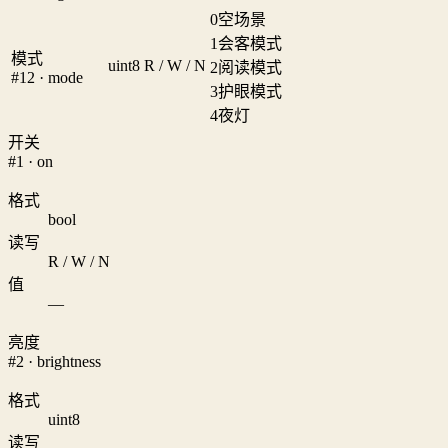
0
空场景
1
会客模式
模式
uint8
R / W / N
2
阅读模式
#12 · mode
3
护眼模式
4
夜灯
开关
#1 · on
格式
bool
读写
R / W / N
值
—
亮度
#2 · brightness
格式
uint8
读写