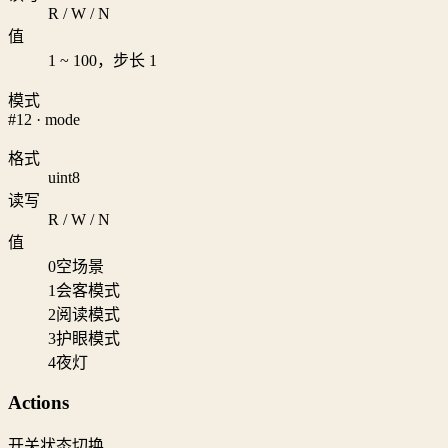
R / W / N
值
1 ~ 100，步长 1
模式
#12 · mode
格式
uint8
读写
R / W / N
值
0
空场景
1
会客模式
2
阅读模式
3
护眼模式
4
夜灯
Actions
开关状态切换