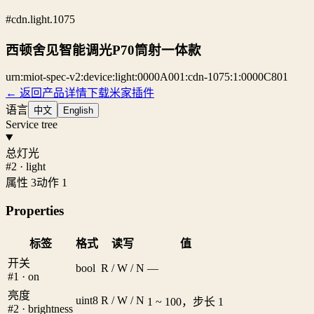
#cdn.light.1075
西顿舍见智能调光P70筒射一体款
urn:miot-spec-v2:device:light:0000A001:cdn-1075:1:0000C801
← 返回产品详情
下载米家插件
语言
中文
English
Service tree
总灯光
#2 · light
属性 3
动作 1
Properties
标签
格式
读写
值
开关
bool
R / W / N
—
#1 · on
亮度
uint8
R / W / N
1 ~ 100，步长 1
#2 · brightness