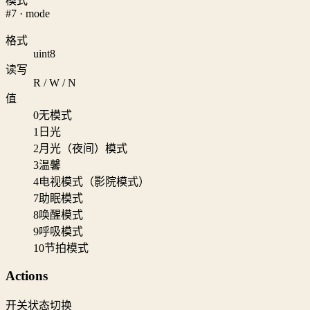
模式
#7 · mode
格式
uint8
读写
R / W / N
值
0
无模式
1
日光
2
月光（夜间）模式
3
温馨
4
电视模式（影院模式）
7
助眠模式
8
唤醒模式
9
呼吸模式
10
节拍模式
Actions
开关状态切换