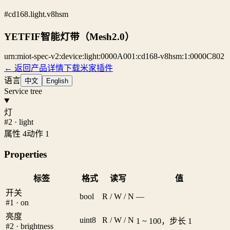
#cd168.light.v8hsm
YETFIF智能灯带（Mesh2.0）
urn:miot-spec-v2:device:light:0000A001:cd168-v8hsm:1:0000C802
← 返回产品详情
下载米家插件
语言
中文
English
Service tree
灯
#2 · light
属性 4
动作 1
Properties
标签
格式
读写
值
开关
bool
R / W / N
—
#1 · on
亮度
uint8
R / W / N
1 ~ 100，步长 1
#2 · brightness