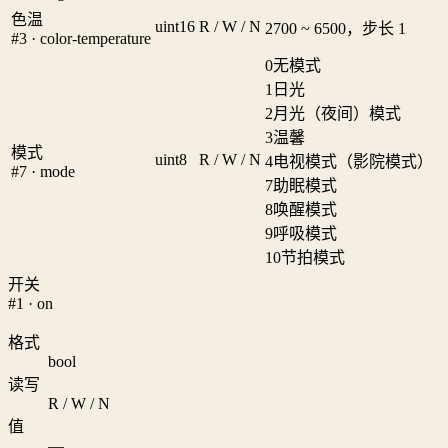
色温
uint16
R / W / N
2700 ~ 6500，步长 1
#3 · color-temperature
0
无模式
1
日光
2
月光（夜间）模式
3
温馨
模式
uint8
R / W / N
4
电视模式（影院模式）
#7 · mode
7
助眠模式
8
唤醒模式
9
呼吸模式
10
节拍模式
开关
#1 · on
格式
bool
读写
R / W / N
值
—