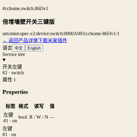
#cchome.switch.86l3v1
倍增墙壁开关三键版
urn:miot-spec-v2:device:switch:0000A003:cchome-86l3v1:1
← 返回产品详情
下载米家插件
语言
中文
English
Service tree
开关左键
#2 · switch
属性 1
Properties
标签
格式
读写
值
左键
bool
R / W / N
—
#1 · on
左键
#1 · on