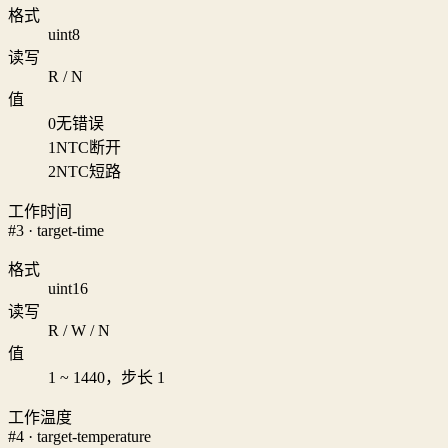
格式
uint8
读写
R / N
值
0
无错误
1
NTC断开
2
NTC短路
工作时间
#3 · target-time
格式
uint16
读写
R / W / N
值
1 ~ 1440，步长 1
工作温度
#4 · target-temperature