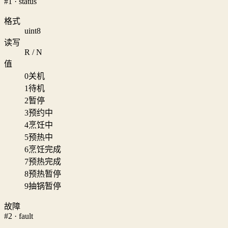
#1 · status
格式
uint8
读写
R / N
值
0
关机
1
待机
2
暂停
3
预约中
4
烹饪中
5
预热中
6
烹饪完成
7
预热完成
8
预热暂停
9
抽锅暂停
故障
#2 · fault