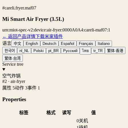
#careli.fryer.maf07
Mi Smart Air Fryer (3.5L)
urn:miot-spec-v2:device:air-fryer:0000A0A4:careli-maf07:1
← 返回产品详情
下载米家插件
语言
中文
English
Deutsch
Español
Français
Italiano
한국어
nl_NL
Polski
pt_BR
Русский
ไทย
tr_TR
繁体·香港
繁体·台湾
Service tree
空气炸锅
#2 · air-fryer
属性 5
动作 3
事件 1
Properties
标签
格式
读写
值
0
关机
1
待机