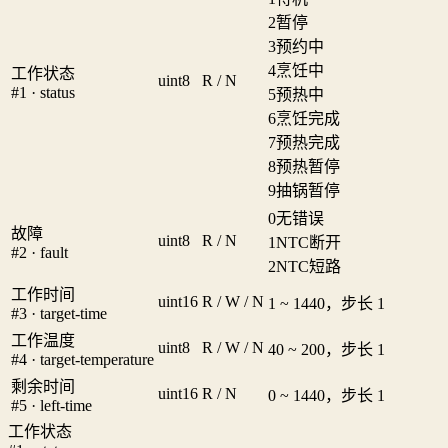
2
暂停
3
预约中
4
烹饪中
工作状态
uint8
R / N
#1 · status
5
预热中
6
烹饪完成
7
预热完成
8
预热暂停
9
抽锅暂停
0
无错误
故障
uint8
R / N
1
NTC断开
#2 · fault
2
NTC短路
工作时间
uint16
R / W / N
1 ~ 1440，步长 1
#3 · target-time
工作温度
uint8
R / W / N
40 ~ 200，步长 1
#4 · target-temperature
剩余时间
uint16
R / N
0 ~ 1440，步长 1
#5 · left-time
工作状态