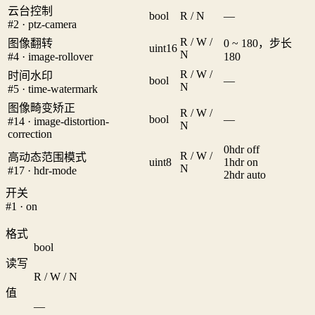
云台控制
bool
R / N
—
#2 · ptz-camera
R / W /
图像翻转
0 ~ 180，步长
uint16
N
#4 · image-rollover
180
R / W /
时间水印
bool
—
N
#5 · time-watermark
图像畸变矫正
R / W /
bool
—
#14 · image-distortion-
N
correction
0
hdr off
R / W /
高动态范围模式
uint8
1
hdr on
N
#17 · hdr-mode
2
hdr auto
开关
#1 · on
格式
bool
读写
R / W / N
值
—