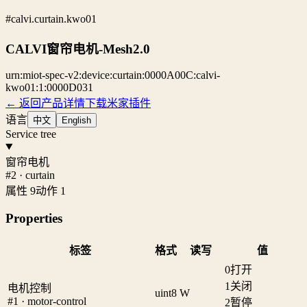
#calvi.curtain.kwo01
CALVI窗帘电机-Mesh2.0
urn:miot-spec-v2:device:curtain:0000A00C:calvi-
kwo01:1:0000D031
← 返回产品详情
下载米家插件
语言
中文
English
Service tree
窗帘电机
#2 · curtain
属性 9
动作 1
Properties
标签
格式
读写
值
0
打开
1
关闭
电机控制
uint8
W
#1 · motor-control
2
暂停