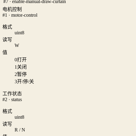
#7 · enable-manual-draw-curtain
电机控制
#1 · motor-control
格式
uint8
读写
W
值
0
打开
1
关闭
2
暂停
3
开/停/关
工作状态
#2 · status
格式
uint8
读写
R / N