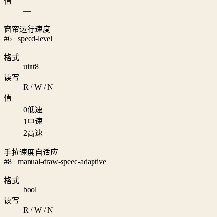
值
—
窗帘运行速度
#6 · speed-level
格式
uint8
读写
R / W / N
值
0
低速
1
中速
2
高速
手拉速度自适应
#8 · manual-draw-speed-adaptive
格式
bool
读写
R / W / N