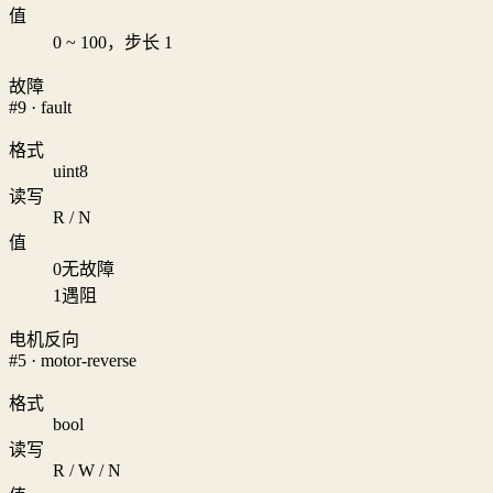
值
0 ~ 100，步长 1
故障
#9 · fault
格式
uint8
读写
R / N
值
0
无故障
1
遇阻
电机反向
#5 · motor-reverse
格式
bool
读写
R / W / N