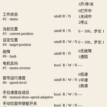
3
开/停/关
0
打开中
工作状态
uint8
R / N
1
关闭中
#2 · status
2
停止
当前位置
uint8
R / N
0 ~ 100，步长 1
#3 · current-position
设定位置
uint8
R / W / N
0 ~ 100，步长 1
#4 · target-position
0
无故障
故障
uint8
R / N
#9 · fault
1
遇阻
电机反向
bool
R / W / N
—
#5 · motor-reverse
0
低速
窗帘运行速度
uint8
R / W / N
1
中速
#6 · speed-level
2
高速
手拉速度自适应
bool
R / W / N
—
#8 · manual-draw-speed-adaptive
手动拉窗帘使能开关
bool
R / W / N
—