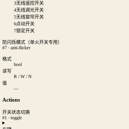
3
无线遥控开关
4
无线调光开关
5
无线窗帘开关
6
点动开关
7
锁定开关
防闪烁模式（单火开关专用）
#7 · anti-flicker
格式
bool
读写
R / W / N
值
—
Actions
开关状态切换
#1 · toggle