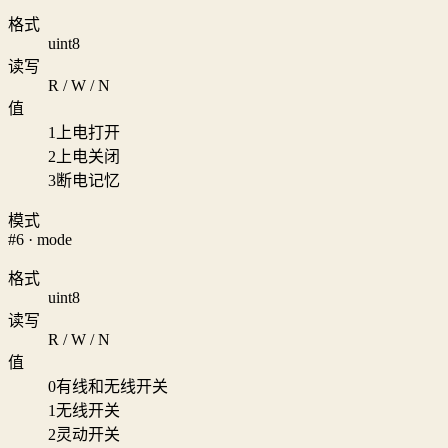
格式
uint8
读写
R / W / N
值
1
上电打开
2
上电关闭
3
断电记忆
模式
#6 · mode
格式
uint8
读写
R / W / N
值
0
有线和无线开关
1
无线开关
2
灵动开关