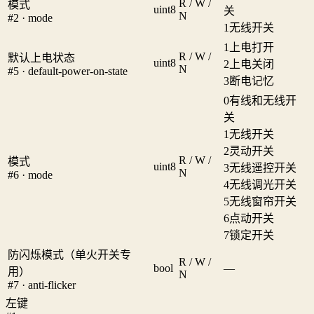
R / W /
模式
uint8
关
N
#2 · mode
1
无线开关
1
上电打开
R / W /
默认上电状态
uint8
2
上电关闭
N
#5 · default-power-on-state
3
断电记忆
0
有线和无线开
关
1
无线开关
2
灵动开关
R / W /
模式
uint8
3
无线遥控开关
N
#6 · mode
4
无线调光开关
5
无线窗帘开关
6
点动开关
7
锁定开关
防闪烁模式（单火开关专
R / W /
bool
—
用）
N
#7 · anti-flicker
左键