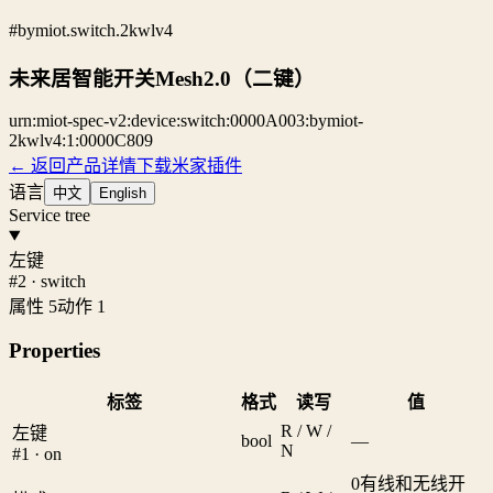
#bymiot.switch.2kwlv4
未来居智能开关Mesh2.0（二键）
urn:miot-spec-v2:device:switch:0000A003:bymiot-
2kwlv4:1:0000C809
← 返回产品详情
下载米家插件
语言
中文
English
Service tree
左键
#2 · switch
属性 5
动作 1
Properties
标签
格式
读写
值
R / W /
左键
bool
—
N
#1 · on
0
有线和无线开