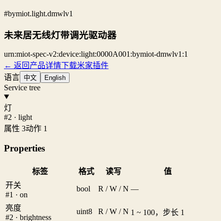
#bymiot.light.dmwlv1
未来居无线灯带调光驱动器
urn:miot-spec-v2:device:light:0000A001:bymiot-dmwlv1:1
← 返回产品详情
下载米家插件
语言
中文
English
Service tree
灯
#2 · light
属性 3
动作 1
Properties
标签
格式
读写
值
开关
bool
R / W / N
—
#1 · on
亮度
uint8
R / W / N
1 ~ 100，步长 1
#2 · brightness