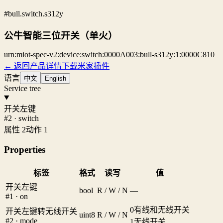
#bull.switch.s312y
公牛智能三位开关（单火）
urn:miot-spec-v2:device:switch:0000A003:bull-s312y:1:0000C810
← 返回产品详情
下载米家插件
语言
中文
English
Service tree
开关左键
#2 · switch
属性 2
动作 1
Properties
标签
格式
读写
值
开关左键
bool
R / W / N
—
#1 · on
0
有线和无线开关
开关左键转无线开关
uint8
R / W / N
#2 · mode
1
无线开关