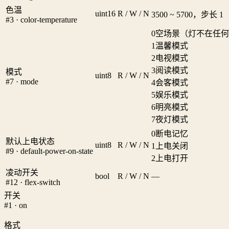
色温
uint16
R / W / N
3500 ~ 5700，步长 1
#3 · color-temperature
0
空场景（灯不在任何
1
温馨模式
2
电视模式
3
阅读模式
模式
uint8
R / W / N
#7 · mode
4
会客模式
5
娱乐模式
6
明亮模式
7
夜灯模式
0
断电记忆
默认上电状态
uint8
R / W / N
1
上电关闭
#9 · default-power-on-state
2
上电打开
凌动开关
bool
R / W / N
—
#12 · flex-switch
开关
#1 · on
格式