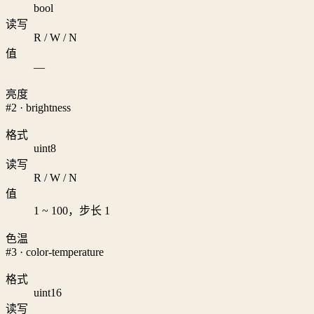
bool
读写
R / W / N
值
—
亮度
#2 · brightness
格式
uint8
读写
R / W / N
值
1 ~ 100，步长 1
色温
#3 · color-temperature
格式
uint16
读写