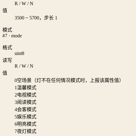
R / W / N
值
3500 ~ 5700，步长 1
模式
#7 · mode
格式
uint8
读写
R / W / N
值
0
空场景（灯不在任何情况模式时，上报该属性值）
1
温馨模式
2
电视模式
3
阅读模式
4
会客模式
5
娱乐模式
6
明亮模式
7
夜灯模式