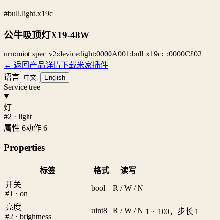
#bull.light.x19c
公牛吸顶灯X19-48W
urn:miot-spec-v2:device:light:0000A001:bull-x19c:1:0000C802
← 返回产品详情
下载米家插件
语言
中文
English
Service tree
灯
#2 · light
属性 6
动作 6
Properties
标签
格式
读写
开关
bool
R / W / N
—
#1 · on
亮度
uint8
R / W / N
1 ~ 100，步长 1
#2 · brightness