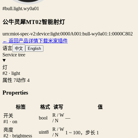
#bull.light.wy0a01
公牛灵犀MT02智能射灯
urn:miot-spec-v2:device:light:0000A001:bull-wy0a01:1:0000C802
← 返回产品详情
下载米家插件
语言
中文
English
Service tree
灯
#2 · light
属性 7
动作 4
Properties
标签
格式
读写
值
R / W
开关
bool
—
/ N
#1 · on
R / W
亮度
uint8
1 ~ 100，步长 1
/ N
#2 · brightness