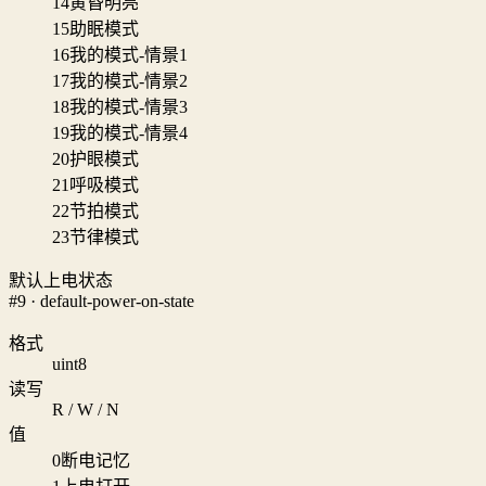
14
黄昏明亮
15
助眠模式
16
我的模式-情景1
17
我的模式-情景2
18
我的模式-情景3
19
我的模式-情景4
20
护眼模式
21
呼吸模式
22
节拍模式
23
节律模式
默认上电状态
#9 · default-power-on-state
格式
uint8
读写
R / W / N
值
0
断电记忆