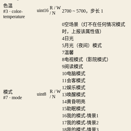
色温
R / W
uint16
2700 ~ 5700，步长 1
#3 · color-
/ N
temperature
0
空场景（灯不在任何情况模式
时，上报该属性值）
4
日光
5
月光（夜间）模式
7
温馨
8
电视模式（影院模式）
9
阅读模式
10
电脑模式
11
会客模式
12
娱乐模式
R / W
模式
uint8
13
唤醒模式
/ N
#7 · mode
14
黄昏明亮
15
助眠模式
16
我的模式-情景1
17
我的模式-情景2
18
我的模式-情景3