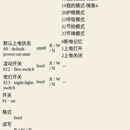
19
我的模式-情景4
20
护眼模式
21
呼吸模式
22
节拍模式
23
节律模式
0
断电记忆
默认上电状态
R / W
uint8
1
上电打开
#9 · default-
/ N
power-on-state
2
上电关闭
R / W
凌动开关
bool
—
/ N
#12 · flex-switch
夜灯开关
R / W
bool
—
#13 · night-light-
/ N
switch
开关
#1 · on
格式
bool
读写
R / W / N