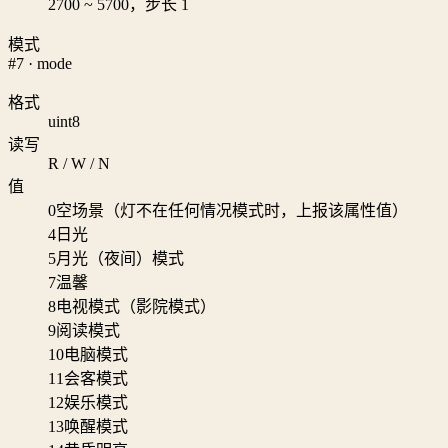
2700 ~ 5700，步长 1
模式
#7 · mode
格式
uint8
读写
R / W / N
值
0
空场景（灯不在任何情况模式时，上报该属性值）
4
日光
5
月光（夜间）模式
7
温馨
8
电视模式（影院模式）
9
阅读模式
10
电脑模式
11
会客模式
12
娱乐模式
13
唤醒模式