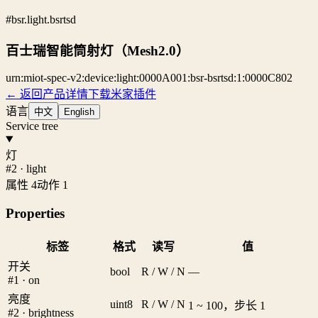
#bsr.light.bsrtsd
百士瑞智能筒射灯（Mesh2.0）
urn:miot-spec-v2:device:light:0000A001:bsr-bsrtsd:1:0000C802
← 返回产品详情
下载米家插件
语言
中文
English
Service tree
灯
#2 · light
属性 4
动作 1
Properties
标签
格式
读写
值
开关
bool
R / W / N
—
#1 · on
亮度
uint8
R / W / N
1 ~ 100，步长 1
#2 · brightness