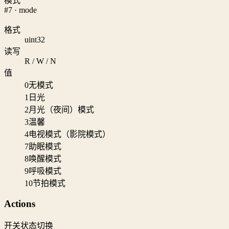
模式
#7 · mode
格式
uint32
读写
R / W / N
值
0
无模式
1
日光
2
月光（夜间）模式
3
温馨
4
电视模式（影院模式）
7
助眠模式
8
唤醒模式
9
呼吸模式
10
节拍模式
Actions
开关状态切换