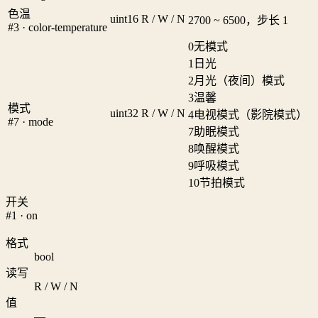
色温
uint16
R / W / N
2700 ~ 6500，步长 1
#3 · color-temperature
0
无模式
1
日光
2
月光（夜间）模式
3
温馨
模式
uint32
R / W / N
4
电视模式（影院模式）
#7 · mode
7
助眠模式
8
唤醒模式
9
呼吸模式
10
节拍模式
开关
#1 · on
格式
bool
读写
R / W / N
值
—