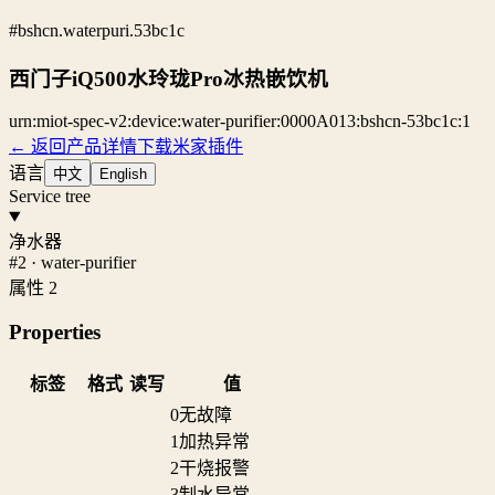
#bshcn.waterpuri.53bc1c
西门子iQ500水玲珑Pro冰热嵌饮机
urn:miot-spec-v2:device:water-purifier:0000A013:bshcn-53bc1c:1
← 返回产品详情
下载米家插件
语言
中文
English
Service tree
净水器
#2 · water-purifier
属性 2
Properties
标签
格式
读写
值
0
无故障
1
加热异常
2
干烧报警
3
制水异常