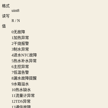
格式
uint8
读写
R / N
值
0
无故障
1
加热异常
2
干烧报警
3
制水异常
4
进水NTC故障
5
热水补水异常
6
主控异常
7
低温告警
8
漏水故障提醒
9
水箱溢水
10
热水缺水
11
流量计异常
12
TDS异常
13
通信故障