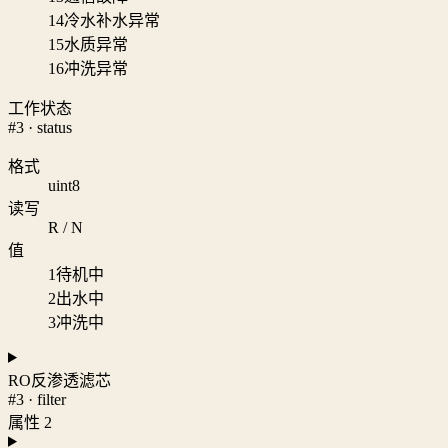
14
冷水补水异常
15
水质异常
16
冲洗异常
工作状态
#3 · status
格式
uint8
读写
R / N
值
1
待机中
2
出水中
3
冲洗中
RO反渗透滤芯
#3 · filter
属性 2