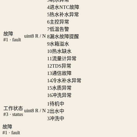
4
进水NTC故障
5
热水补水异常
6
主控异常
7
低温告警
故障
uint8
R / N
8
漏水故障提醒
#1 · fault
9
水箱溢水
10
热水缺水
11
流量计异常
12
TDS异常
13
通信故障
14
冷水补水异常
15
水质异常
16
冲洗异常
1
待机中
工作状态
uint8
R / N
2
出水中
#3 · status
3
冲洗中
故障
#1 · fault