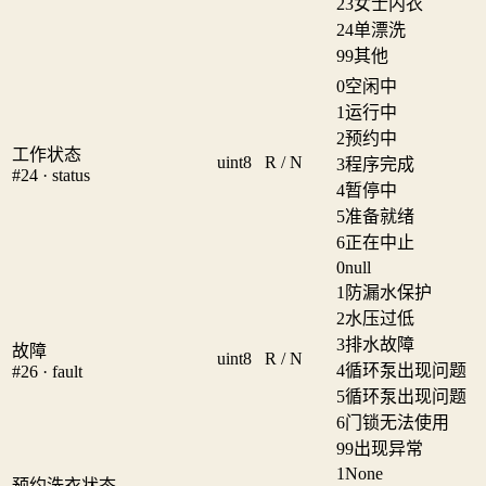
23
女士内衣
24
单漂洗
99
其他
0
空闲中
1
运行中
2
预约中
工作状态
uint8
R / N
3
程序完成
#24 · status
4
暂停中
5
准备就绪
6
正在中止
0
null
1
防漏水保护
2
水压过低
3
排水故障
故障
uint8
R / N
4
循环泵出现问题
#26 · fault
5
循环泵出现问题
6
门锁无法使用
99
出现异常
1
None
预约洗衣状态