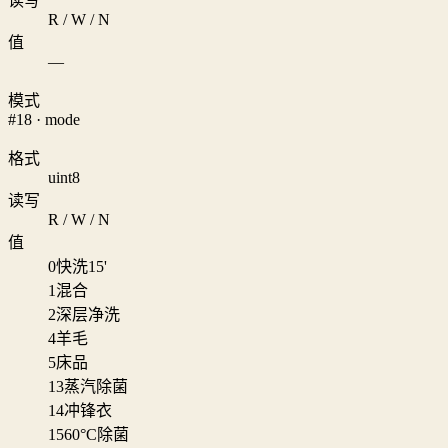
读写
R / W / N
值
—
模式
#18 · mode
格式
uint8
读写
R / W / N
值
0
快洗15'
1
混合
2
深层净洗
4
羊毛
5
床品
13
蒸汽除菌
14
冲锋衣
15
60°C除菌