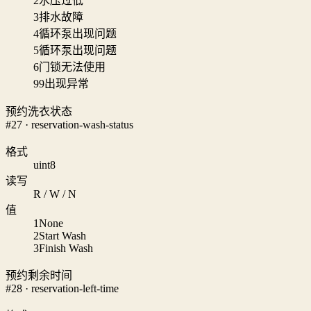
2
水压过低
3
排水故障
4
循环泵出现问题
5
循环泵出现问题
6
门锁无法使用
99
出现异常
预约洗衣状态
#27 · reservation-wash-status
格式
uint8
读写
R / W / N
值
1
None
2
Start Wash
3
Finish Wash
预约剩余时间
#28 · reservation-left-time