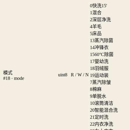
0
快洗15'
1
混合
2
深层净洗
4
羊毛
5
床品
13
蒸汽除菌
14
冲锋衣
15
60°C除菌
17
婴幼洗
18
羽绒服
模式
uint8
R / W / N
19
运动装
#18 · mode
7
蒸汽除皱
8
棉麻
9
单脱水
10
滚筒清洁
20
智能混合洗
21
定时洗
22
内衣净洗