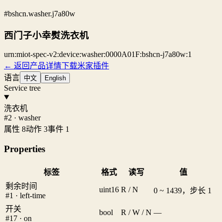
#bshcn.washer.j7a80w
西门子小幸熨洗衣机
urn:miot-spec-v2:device:washer:0000A01F:bshcn-j7a80w:1
← 返回产品详情
下载米家插件
语言
中文
English
Service tree
洗衣机
#2 · washer
属性 8
动作 3
事件 1
Properties
标签
格式
读写
值
剩余时间
uint16
R / N
0 ~ 1439，步长 1
#1 · left-time
开关
bool
R / W / N
—
#17 · on