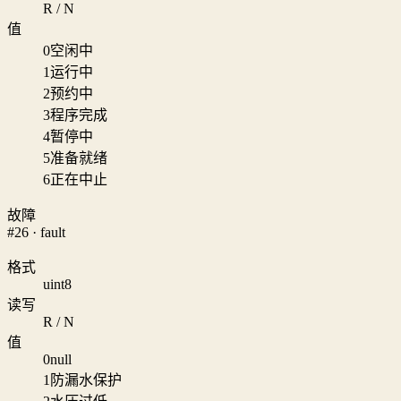
R / N
值
0
空闲中
1
运行中
2
预约中
3
程序完成
4
暂停中
5
准备就绪
6
正在中止
故障
#26 · fault
格式
uint8
读写
R / N
值
0
null
1
防漏水保护