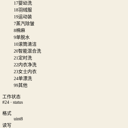
17
婴幼洗
18
羽绒服
19
运动装
7
蒸汽除皱
8
棉麻
9
单脱水
10
滚筒清洁
20
智能混合洗
21
定时洗
22
内衣净洗
23
女士内衣
24
单漂洗
99
其他
工作状态
#24 · status
格式
uint8
读写