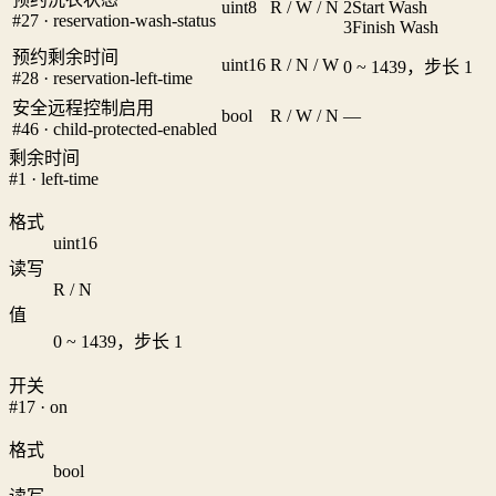
uint8
R / W / N
2
Start Wash
#27 · reservation-wash-status
3
Finish Wash
预约剩余时间
uint16
R / N / W
0 ~ 1439，步长 1
#28 · reservation-left-time
安全远程控制启用
bool
R / W / N
—
#46 · child-protected-enabled
剩余时间
#1 · left-time
格式
uint16
读写
R / N
值
0 ~ 1439，步长 1
开关
#17 · on
格式
bool