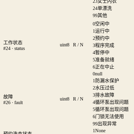
23
女士内衣
24
单漂洗
99
其他
0
空闲中
1
运行中
2
预约中
工作状态
uint8
R / N
3
程序完成
#24 · status
4
暂停中
5
准备就绪
6
正在中止
0
null
1
防漏水保护
2
水压过低
3
排水故障
故障
uint8
R / N
4
循环泵出现问题
#26 · fault
5
循环泵出现问题
6
门锁无法使用
99
出现异常
1
None
预约洗衣状态