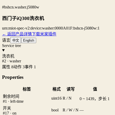
#bshcn.washer.j5080w
西门子iQ300洗衣机
urn:miot-spec-v2:device:washer:0000A01F:bshcn-j5080w:1
← 返回产品详情
下载米家插件
语言
中文
English
Service tree
洗衣机
#2 · washer
属性 8
动作 3
事件 1
Properties
标签
格式
读写
值
剩余时间
uint16
R / N
0 ~ 1439，步长 1
#1 · left-time
开关
bool
R / W / N
—
#17 · on