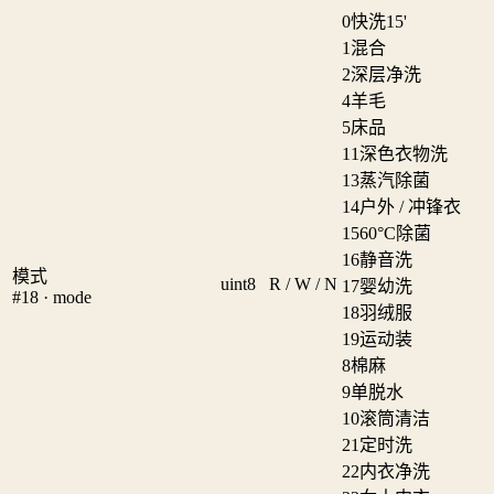
0
快洗15'
1
混合
2
深层净洗
4
羊毛
5
床品
11
深色衣物洗
13
蒸汽除菌
14
户外 / 冲锋衣
15
60°C除菌
16
静音洗
模式
uint8
R / W / N
17
婴幼洗
#18 · mode
18
羽绒服
19
运动装
8
棉麻
9
单脱水
10
滚筒清洁
21
定时洗
22
内衣净洗