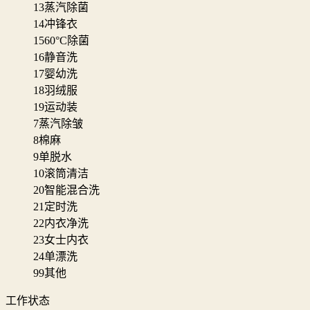
13
蒸汽除菌
14
冲锋衣
15
60°C除菌
16
静音洗
17
婴幼洗
18
羽绒服
19
运动装
7
蒸汽除皱
8
棉麻
9
单脱水
10
滚筒清洁
20
智能混合洗
21
定时洗
22
内衣净洗
23
女士内衣
24
单漂洗
99
其他
工作状态