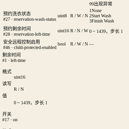
99
出现异常
1
None
预约洗衣状态
uint8
R / W / N
2
Start Wash
#27 · reservation-wash-status
3
Finish Wash
预约剩余时间
uint16
R / N / W
0 ~ 1439，步长 1
#28 · reservation-left-time
安全远程控制启用
bool
R / W / N
—
#46 · child-protected-enabled
剩余时间
#1 · left-time
格式
uint16
读写
R / N
值
0 ~ 1439，步长 1
开关
#17 · on