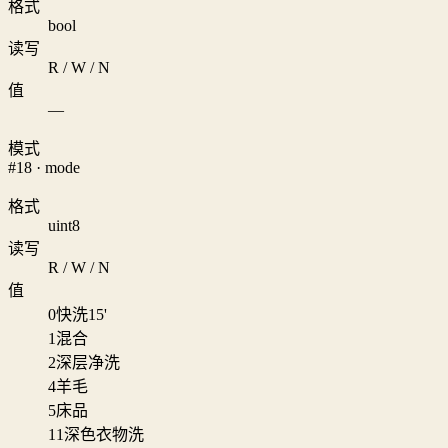
格式
bool
读写
R / W / N
值
—
模式
#18 · mode
格式
uint8
读写
R / W / N
值
0
快洗15'
1
混合
2
深层净洗
4
羊毛
5
床品
11
深色衣物洗