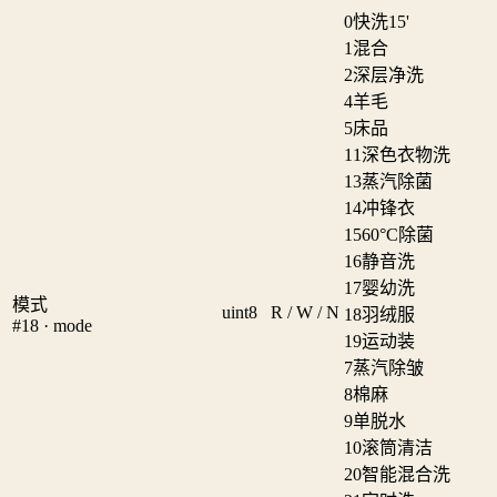
0
快洗15'
1
混合
2
深层净洗
4
羊毛
5
床品
11
深色衣物洗
13
蒸汽除菌
14
冲锋衣
15
60°C除菌
16
静音洗
17
婴幼洗
模式
uint8
R / W / N
18
羽绒服
#18 · mode
19
运动装
7
蒸汽除皱
8
棉麻
9
单脱水
10
滚筒清洁
20
智能混合洗