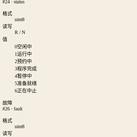
#24 · status
格式
uint8
读写
R / N
值
0
空闲中
1
运行中
2
预约中
3
程序完成
4
暂停中
5
准备就绪
6
正在中止
故障
#26 · fault
格式
uint8
读写