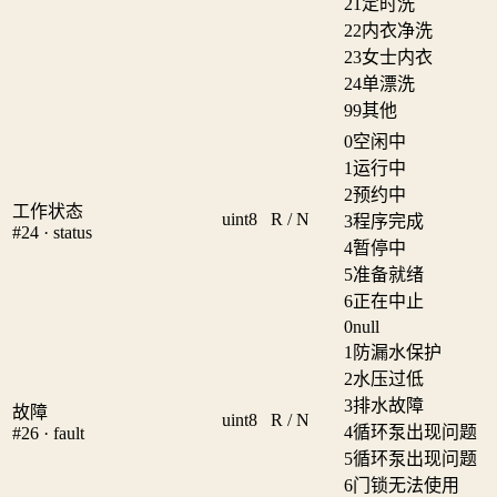
21
定时洗
22
内衣净洗
23
女士内衣
24
单漂洗
99
其他
0
空闲中
1
运行中
2
预约中
工作状态
uint8
R / N
3
程序完成
#24 · status
4
暂停中
5
准备就绪
6
正在中止
0
null
1
防漏水保护
2
水压过低
3
排水故障
故障
uint8
R / N
4
循环泵出现问题
#26 · fault
5
循环泵出现问题
6
门锁无法使用