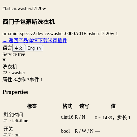
#bshcn.washer.f7f20w
西门子包豪斯洗衣机
urn:miot-spec-v2:device:washer:0000A01F:bshcn-f7f20w:1
← 返回产品详情
下载米家插件
语言
中文
English
Service tree
洗衣机
#2 · washer
属性 8
动作 3
事件 1
Properties
标签
格式
读写
值
剩余时间
uint16
R / N
0 ~ 1439，步长 1
#1 · left-time
开关
bool
R / W / N
—
#17 · on