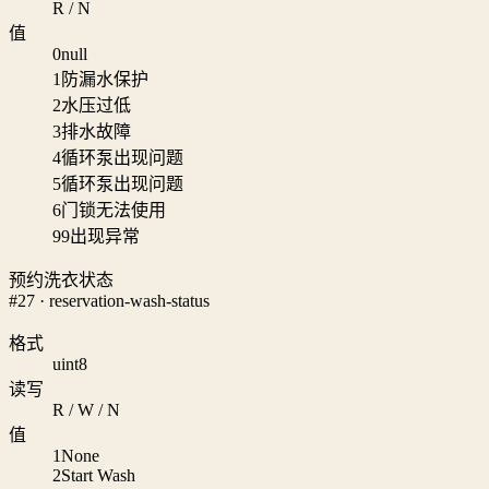
R / N
值
0
null
1
防漏水保护
2
水压过低
3
排水故障
4
循环泵出现问题
5
循环泵出现问题
6
门锁无法使用
99
出现异常
预约洗衣状态
#27 · reservation-wash-status
格式
uint8
读写
R / W / N
值
1
None
2
Start Wash