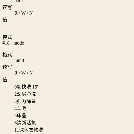
bool
读写
R / W / N
值
—
模式
#18 · mode
格式
uint8
读写
R / W / N
值
0
超快洗 15'
2
深层净洗
3
强力除菌
4
羊毛
5
床品
6
清新活氧
11
深色衣物洗