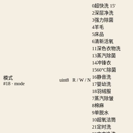
0
超快洗 15'
2
深层净洗
3
强力除菌
4
羊毛
5
床品
6
清新活氧
11
深色衣物洗
13
蒸汽除菌
14
冲锋衣
15
60°C除菌
16
静音洗
模式
uint8
R / W / N
#18 · mode
17
婴幼洗
18
羽绒服
7
蒸汽除皱
8
棉麻
9
单脱水
10
超氧洁筒
21
定时洗