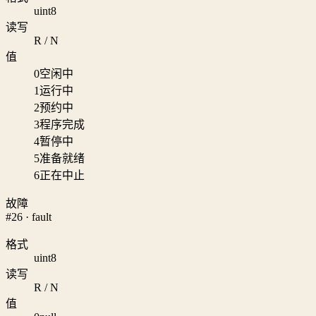
uint8
读写
R / N
值
0
空闲中
1
运行中
2
预约中
3
程序完成
4
暂停中
5
准备就绪
6
正在中止
故障
#26 · fault
格式
uint8
读写
R / N
值