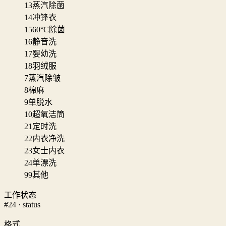
13
蒸汽除菌
14
冲锋衣
15
60°C除菌
16
静音洗
17
婴幼洗
18
羽绒服
7
蒸汽除皱
8
棉麻
9
单脱水
10
超氧洁筒
21
定时洗
22
内衣净洗
23
女士内衣
24
单漂洗
99
其他
工作状态
#24 · status
格式