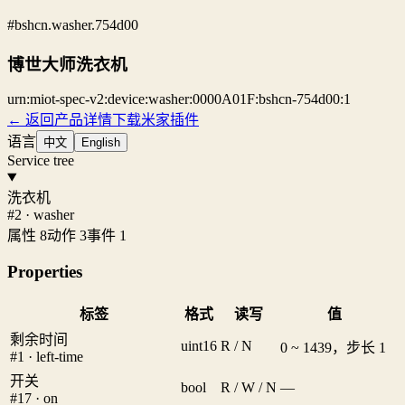
#bshcn.washer.754d00
博世大师洗衣机
urn:miot-spec-v2:device:washer:0000A01F:bshcn-754d00:1
← 返回产品详情
下载米家插件
语言
中文
English
Service tree
洗衣机
#2 · washer
属性 8
动作 3
事件 1
Properties
标签
格式
读写
值
剩余时间
uint16
R / N
0 ~ 1439，步长 1
#1 · left-time
开关
bool
R / W / N
—
#17 · on