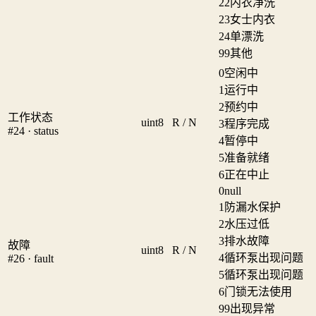
22
内衣净洗
23
女士内衣
24
单漂洗
99
其他
0
空闲中
1
运行中
2
预约中
工作状态
uint8
R / N
3
程序完成
#24 · status
4
暂停中
5
准备就绪
6
正在中止
0
null
1
防漏水保护
2
水压过低
3
排水故障
故障
uint8
R / N
4
循环泵出现问题
#26 · fault
5
循环泵出现问题
6
门锁无法使用
99
出现异常