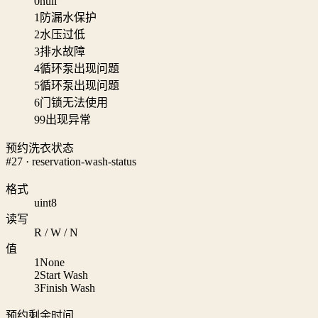
0
null
1
防漏水保护
2
水压过低
3
排水故障
4
循环泵出现问题
5
循环泵出现问题
6
门锁无法使用
99
出现异常
预约洗衣状态
#27 · reservation-wash-status
格式
uint8
读写
R / W / N
值
1
None
2
Start Wash
3
Finish Wash
预约剩余时间