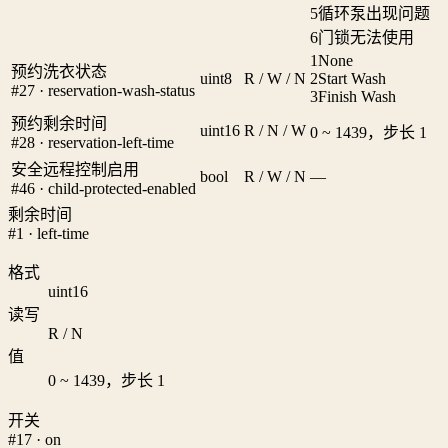
5
循环泵出现问题
6
门锁无法使用
1
None
预约洗衣状态
uint8
R / W / N
2
Start Wash
#27 · reservation-wash-status
3
Finish Wash
预约剩余时间
uint16
R / N / W
0 ~ 1439，步长 1
#28 · reservation-left-time
安全远程控制启用
bool
R / W / N
—
#46 · child-protected-enabled
剩余时间
#1 · left-time
格式
uint16
读写
R / N
值
0 ~ 1439，步长 1
开关
#17 · on