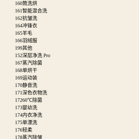
160
筒洗烘
161
智能混合洗
162
抗皱洗
164
冲锋衣
165
羊毛
166
羽绒服
199
其他
152
深层净洗 Pro
167
蒸汽除菌
168
单烘干
169
运动装
170
静音洗
171
深色衣物洗
172
60℃除菌
173
婴幼洗
174
内衣净洗
175
单漂洗
176
轻柔
178
蒸汽除皱