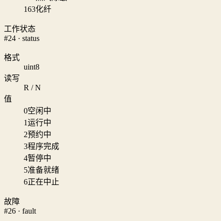
163
化纤
工作状态
#24 · status
格式
uint8
读写
R / N
值
0
空闲中
1
运行中
2
预约中
3
程序完成
4
暂停中
5
准备就绪
6
正在中止
故障
#26 · fault