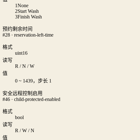
1
None
2
Start Wash
3
Finish Wash
预约剩余时间
#28 · reservation-left-time
格式
uint16
读写
R / N / W
值
0 ~ 1439，步长 1
安全远程控制启用
#46 · child-protected-enabled
格式
bool
读写
R / W / N
值