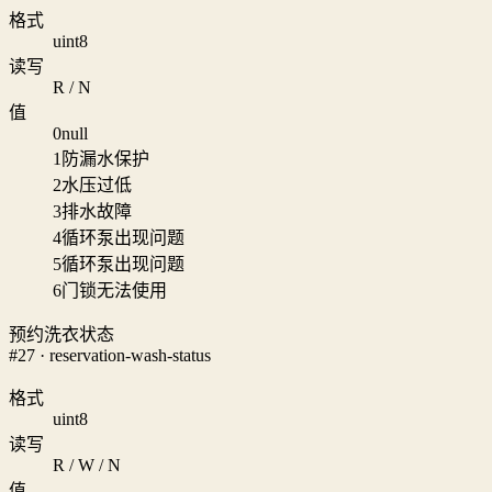
格式
uint8
读写
R / N
值
0
null
1
防漏水保护
2
水压过低
3
排水故障
4
循环泵出现问题
5
循环泵出现问题
6
门锁无法使用
预约洗衣状态
#27 · reservation-wash-status
格式
uint8
读写
R / W / N
值