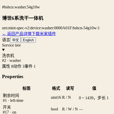
#bshcn.washer.54g10w
博世6系洗干一体机
urn:miot-spec-v2:device:washer:0000A01F:bshcn-54g10w:1
← 返回产品详情
下载米家插件
语言
中文
English
Service tree
洗衣机
#2 · washer
属性 8
动作 3
事件 1
Properties
标签
格式
读写
值
剩余时间
uint16
R / N
0 ~ 1439，步长 1
#1 · left-time
开关
bool
R / W / N
—
#17 · on