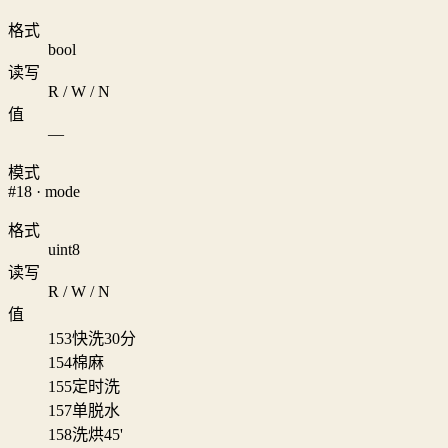
格式
bool
读写
R / W / N
值
—
模式
#18 · mode
格式
uint8
读写
R / W / N
值
153
快洗30分
154
棉麻
155
定时洗
157
单脱水
158
洗烘45'