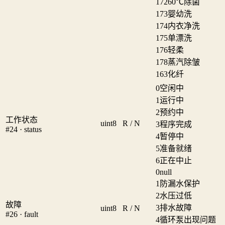
172
60℃除菌
173
婴幼洗
174
内衣净洗
175
单漂洗
176
轻柔
178
蒸汽除皱
163
化纤
0
空闲中
1
运行中
2
预约中
工作状态
uint8
R / N
3
程序完成
#24 · status
4
暂停中
5
准备就绪
6
正在中止
0
null
1
防漏水保护
2
水压过低
故障
3
排水故障
uint8
R / N
#26 · fault
4
循环泵出现问题