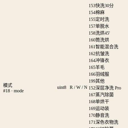
153
快洗30分
154
棉麻
155
定时洗
157
单脱水
158
洗烘45'
160
筒洗烘
161
智能混合洗
162
抗皱洗
164
冲锋衣
165
羊毛
166
羽绒服
199
其他
模式
uint8
R / W / N
152
深层净洗 Pro
#18 · mode
167
蒸汽除菌
168
单烘干
169
运动装
170
静音洗
171
深色衣物洗