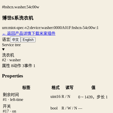
#bshcn.washer.54c00w
博世6系洗衣机
urn:miot-spec-v2:device:washer:0000A01F:bshcn-54c00w:1
← 返回产品详情
下载米家插件
语言
中文
English
Service tree
洗衣机
#2 · washer
属性 8
动作 3
事件 1
Properties
标签
格式
读写
值
剩余时间
uint16
R / N
0 ~ 1439，步长 1
#1 · left-time
开关
bool
R / W / N
—
#17 · on