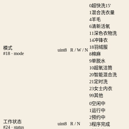
0
超快洗15'
1
混合洗衣量
4
羊毛
6
清新活氧
11
深色衣物洗
14
冲锋衣
18
羽绒服
模式
uint8
R / W / N
#18 · mode
8
棉麻
9
单脱水
10
超氧洁筒
20
智能混合洗
21
定时洗
23
女士内衣
99
其他
0
空闲中
1
运行中
2
预约中
工作状态
uint8
R / N
3
程序完成
#24 · status