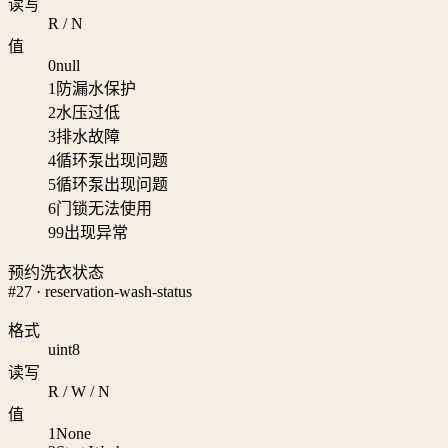
读写
R / N
值
0
null
1
防漏水保护
2
水压过低
3
排水故障
4
循环泵出现问题
5
循环泵出现问题
6
门锁无法使用
99
出现异常
预约洗衣状态
#27 · reservation-wash-status
格式
uint8
读写
R / W / N
值
1
None