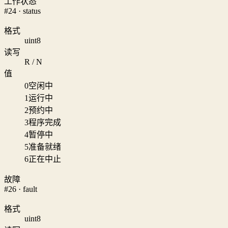
工作状态
#24 · status
格式
uint8
读写
R / N
值
0
空闲中
1
运行中
2
预约中
3
程序完成
4
暂停中
5
准备就绪
6
正在中止
故障
#26 · fault
格式
uint8