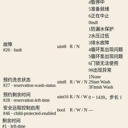
4
暂停中
5
准备就绪
6
正在中止
0
null
1
防漏水保护
2
水压过低
3
排水故障
故障
uint8
R / N
4
循环泵出现问题
#26 · fault
5
循环泵出现问题
6
门锁无法使用
99
出现异常
1
None
预约洗衣状态
uint8
R / W / N
2
Start Wash
#27 · reservation-wash-status
3
Finish Wash
预约剩余时间
uint16
R / N / W
0 ~ 1439，步长 1
#28 · reservation-left-time
安全远程控制启用
bool
R / W / N
—
#46 · child-protected-enabled
剩余时间
#1 · left-time