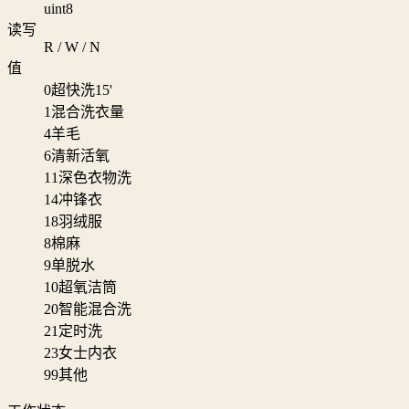
uint8
读写
R / W / N
值
0
超快洗15'
1
混合洗衣量
4
羊毛
6
清新活氧
11
深色衣物洗
14
冲锋衣
18
羽绒服
8
棉麻
9
单脱水
10
超氧洁筒
20
智能混合洗
21
定时洗
23
女士内衣
99
其他