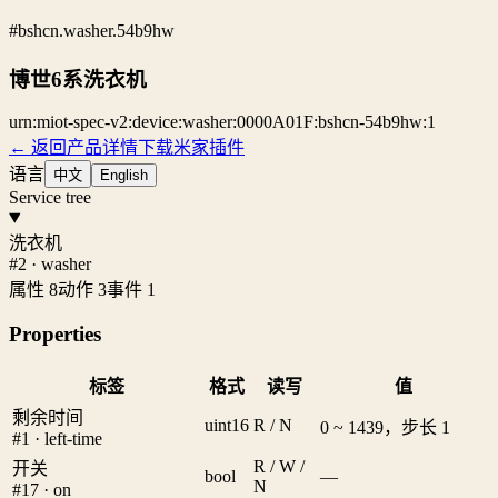
#bshcn.washer.54b9hw
博世6系洗衣机
urn:miot-spec-v2:device:washer:0000A01F:bshcn-54b9hw:1
← 返回产品详情
下载米家插件
语言
中文
English
Service tree
洗衣机
#2 · washer
属性 8
动作 3
事件 1
Properties
标签
格式
读写
值
剩余时间
uint16
R / N
0 ~ 1439，步长 1
#1 · left-time
R / W /
开关
bool
—
N
#17 · on