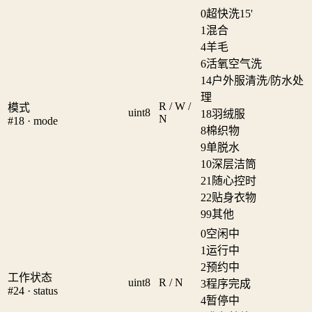
0
超快洗15'
1
混合
4
羊毛
6
活氧空气洗
14
户外服清洗/防水处
理
R / W /
模式
uint8
18
羽绒服
N
#18 · mode
8
棉织物
9
单脱水
10
深层洁筒
21
随心控时
22
贴身衣物
99
其他
0
空闲中
1
运行中
2
预约中
工作状态
uint8
R / N
3
程序完成
#24 · status
4
暂停中