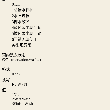
0
null
1
防漏水保护
2
水压过低
3
排水故障
4
循环泵出现问题
5
循环泵出现问题
6
门锁无法使用
99
出现异常
预约洗衣状态
#27 · reservation-wash-status
格式
uint8
读写
R / W / N
值
1
None
2
Start Wash
3
Finish Wash