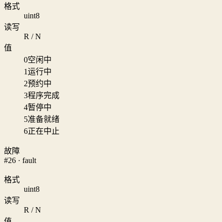
格式
uint8
读写
R / N
值
0
空闲中
1
运行中
2
预约中
3
程序完成
4
暂停中
5
准备就绪
6
正在中止
故障
#26 · fault
格式
uint8
读写
R / N
值