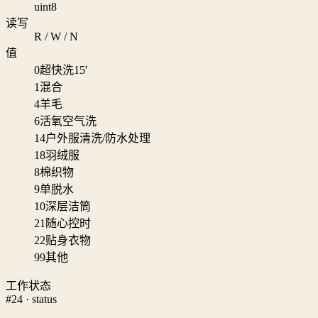
uint8
读写
R / W / N
值
0
超快洗15'
1
混合
4
羊毛
6
活氧空气洗
14
户外服清洗/防水处理
18
羽绒服
8
棉织物
9
单脱水
10
深层洁筒
21
随心控时
22
贴身衣物
99
其他
工作状态
#24 · status