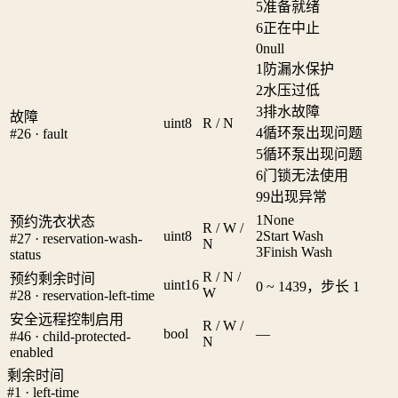
5
准备就绪
6
正在中止
0
null
1
防漏水保护
2
水压过低
3
排水故障
故障
uint8
R / N
4
循环泵出现问题
#26 · fault
5
循环泵出现问题
6
门锁无法使用
99
出现异常
1
None
预约洗衣状态
R / W /
uint8
2
Start Wash
#27 · reservation-wash-
N
3
Finish Wash
status
R / N /
预约剩余时间
uint16
0 ~ 1439，步长 1
W
#28 · reservation-left-time
安全远程控制启用
R / W /
bool
—
#46 · child-protected-
N
enabled
剩余时间
#1 · left-time