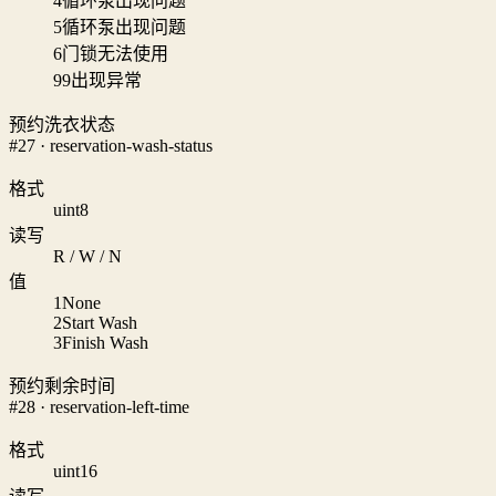
4
循环泵出现问题
5
循环泵出现问题
6
门锁无法使用
99
出现异常
预约洗衣状态
#27 · reservation-wash-status
格式
uint8
读写
R / W / N
值
1
None
2
Start Wash
3
Finish Wash
预约剩余时间
#28 · reservation-left-time
格式
uint16