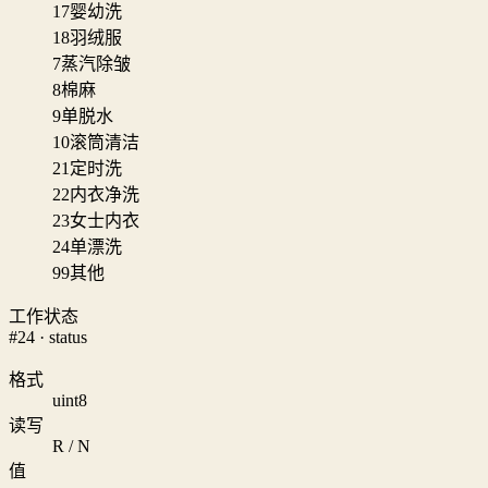
17
婴幼洗
18
羽绒服
7
蒸汽除皱
8
棉麻
9
单脱水
10
滚筒清洁
21
定时洗
22
内衣净洗
23
女士内衣
24
单漂洗
99
其他
工作状态
#24 · status
格式
uint8
读写
R / N
值