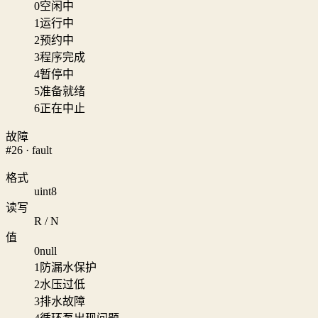
0
空闲中
1
运行中
2
预约中
3
程序完成
4
暂停中
5
准备就绪
6
正在中止
故障
#26 · fault
格式
uint8
读写
R / N
值
0
null
1
防漏水保护
2
水压过低
3
排水故障