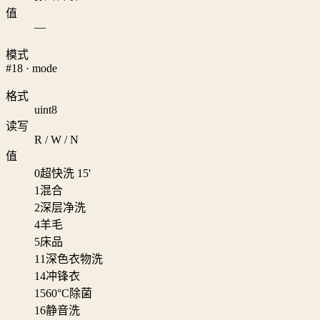
值
—
模式
#18 · mode
格式
uint8
读写
R / W / N
值
0
超快洗 15'
1
混合
2
深层净洗
4
羊毛
5
床品
11
深色衣物洗
14
冲锋衣
15
60°C除菌
16
静音洗