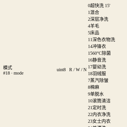
0
超快洗 15'
1
混合
2
深层净洗
4
羊毛
5
床品
11
深色衣物洗
14
冲锋衣
15
60°C除菌
16
静音洗
17
婴幼洗
模式
uint8
R / W / N
#18 · mode
18
羽绒服
7
蒸汽除皱
8
棉麻
9
单脱水
10
滚筒清洁
21
定时洗
22
内衣净洗
23
女士内衣