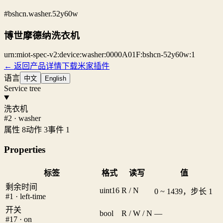
#bshcn.washer.52y60w
博世摩德纳洗衣机
urn:miot-spec-v2:device:washer:0000A01F:bshcn-52y60w:1
← 返回产品详情
下载米家插件
语言
中文
English
Service tree
洗衣机
#2 · washer
属性 8
动作 3
事件 1
Properties
标签
格式
读写
值
剩余时间
uint16
R / N
0 ~ 1439，步长 1
#1 · left-time
开关
bool
R / W / N
—
#17 · on