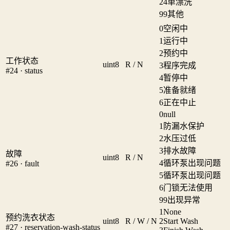
24
单漂洗
99
其他
0
空闲中
1
运行中
2
预约中
工作状态
uint8
R / N
3
程序完成
#24 · status
4
暂停中
5
准备就绪
6
正在中止
0
null
1
防漏水保护
2
水压过低
3
排水故障
故障
uint8
R / N
4
循环泵出现问题
#26 · fault
5
循环泵出现问题
6
门锁无法使用
99
出现异常
1
None
预约洗衣状态
uint8
R / W / N
2
Start Wash
#27 · reservation-wash-status