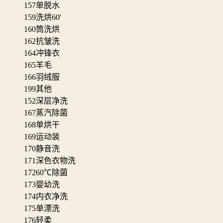
157
单脱水
159
洗烘60'
160
筒洗烘
162
抗皱洗
164
冲锋衣
165
羊毛
166
羽绒服
199
其他
152
深层净洗
167
蒸汽除菌
168
单烘干
169
运动装
170
静音洗
171
深色衣物洗
172
60℃除菌
173
婴幼洗
174
内衣净洗
175
单漂洗
176
轻柔