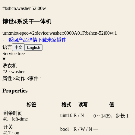
#bshcn.washer.52i00w
博世4系洗干一体机
urn:miot-spec-v2:device:washer:0000A01F:bshcn-52i00w:1
← 返回产品详情
下载米家插件
语言
中文
English
Service tree
洗衣机
#2 · washer
属性 8
动作 3
事件 1
Properties
标签
格式
读写
值
剩余时间
uint16
R / N
0 ~ 1439，步长 1
#1 · left-time
开关
bool
R / W / N
—
#17 · on