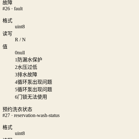
故障
#26 · fault
格式
uint8
读写
R / N
值
0
null
1
防漏水保护
2
水压过低
3
排水故障
4
循环泵出现问题
5
循环泵出现问题
6
门锁无法使用
预约洗衣状态
#27 · reservation-wash-status
格式
uint8