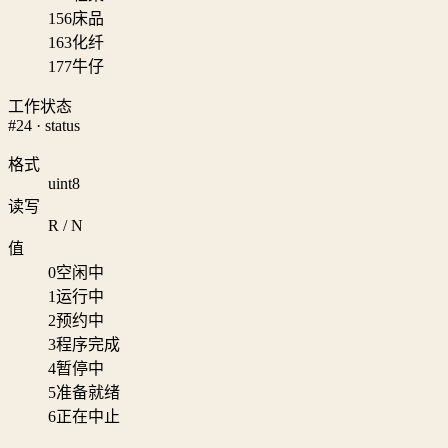
156
床品
163
化纤
177
牛仔
工作状态
#24 · status
格式
uint8
读写
R / N
值
0
空闲中
1
运行中
2
预约中
3
程序完成
4
暂停中
5
准备就绪
6
正在中止