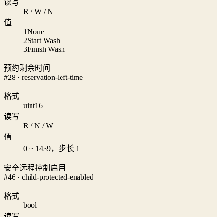
读写
R / W / N
值
1
None
2
Start Wash
3
Finish Wash
预约剩余时间
#28 · reservation-left-time
格式
uint16
读写
R / N / W
值
0 ~ 1439，步长 1
安全远程控制启用
#46 · child-protected-enabled
格式
bool
读写