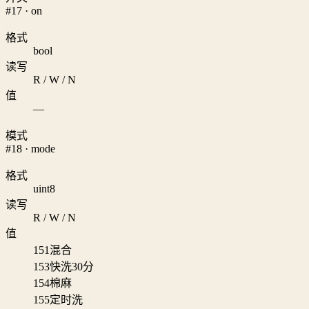
#17 · on
格式
bool
读写
R / W / N
值
—
模式
#18 · mode
格式
uint8
读写
R / W / N
值
151
混合
153
快洗30分
154
棉麻
155
定时洗