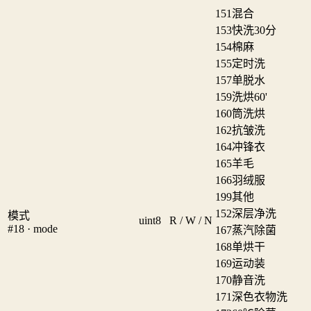
151
混合
153
快洗30分
154
棉麻
155
定时洗
157
单脱水
159
洗烘60'
160
筒洗烘
162
抗皱洗
164
冲锋衣
165
羊毛
166
羽绒服
199
其他
152
深层净洗
模式
uint8
R / W / N
#18 · mode
167
蒸汽除菌
168
单烘干
169
运动装
170
静音洗
171
深色衣物洗