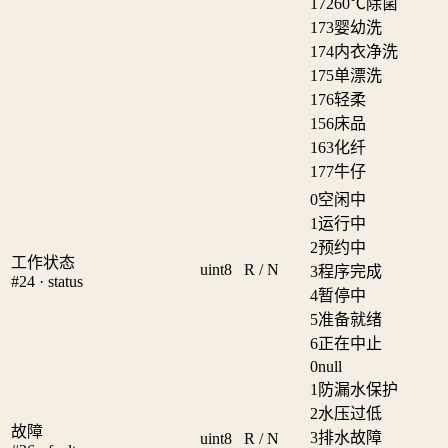
172
60℃除菌
173
婴幼洗
174
内衣净洗
175
单漂洗
176
轻柔
156
床品
163
化纤
177
牛仔
0
空闲中
1
运行中
2
预约中
工作状态
uint8
R / N
3
程序完成
#24 · status
4
暂停中
5
准备就绪
6
正在中止
0
null
1
防漏水保护
2
水压过低
故障
3
排水故障
uint8
R / N